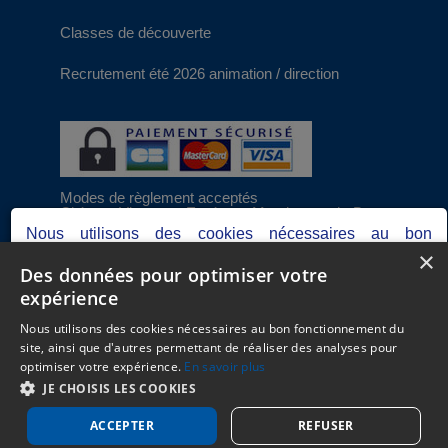
Classes de découverte
Recrutement été 2026 animation / direction
Modes de règlement acceptés
Chèque, Virement, Espèces, Mandats cash, Bons
CAF, Conseil général, Chèques vacances, Carte
Nous utilisons des cookies nécessaires au bon
bancaire, Prise en charge reçu sans règlement,
×
fonctionnement du site, ainsi que d'autres permettant de
Prélèvement
Des données pour optimiser votre
réaliser des analyses pour optimiser votre expérience.
expérience
Votre consentement peut être retiré à tout moment.
C.G.V
Consultez notre politique de protection des données
Nous utilisons des cookies nécessaires au bon fonctionnement du
Mentions Légales
personnelles dans nos
mentions légales.
site, ainsi que d'autres permettant de réaliser des analyses pour
Plan du site
optimiser votre expérience.
En savoir plus
Espace Professionnels
Je refuse
Je choisis
J'accepte
JE CHOISIS LES COOKIES
Nous contacter
ACCEPTER
REFUSER
Réalisation
Cubiq
- Solution
Vackélys
Gerer mes cookies