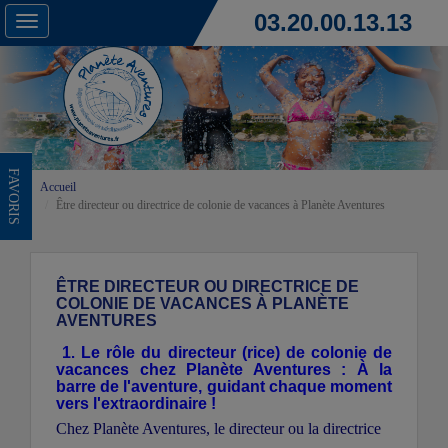
03.20.00.13.13
Toggle
navigation
FAVORIS
Accueil
Être directeur ou directrice de colonie de vacances à Planète Aventures
ÊTRE DIRECTEUR OU DIRECTRICE DE
COLONIE DE VACANCES À PLANÈTE
AVENTURES
1
.
Le rôle du directeur (rice) de colonie de
vacances chez Planète Aventures : À la
barre de l'aventure, guidant chaque moment
vers l'extraordinaire !
Chez Planète Aventures, le directeur ou la directrice