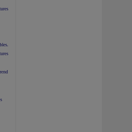
tures
bles.
tures
 rend
es