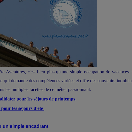
te Aventures, c'est bien plus qu'une simple occupation de vacances.
te qui demande des compétences variées et offre des souvenirs inoublia
s les multiples facettes de ce métier passionnant.
didater pour les séjours de printemps
pour les séjours d'été
 qu'un simple encadrant