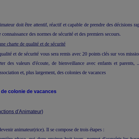
imateur doit être attentif, réactif et capable de prendre des décisions ra
e connaissance des normes de sécurité et des premiers secours.
ne charte de qualité et de sécurité
ualité et de sécurité vous sera remis avec 20 points clés sur vos missio
r des valeurs d'écoute, de bienveillance avec enfants et parents, .
ssociation et, plus largement, des colonies de vacances
) de colonie de vacances
nctions d'Animateur)
venir animateur(rice). Il se compose de trois étapes :
emière phase, qui dure environ huit jours, permet d'acquérir les bas