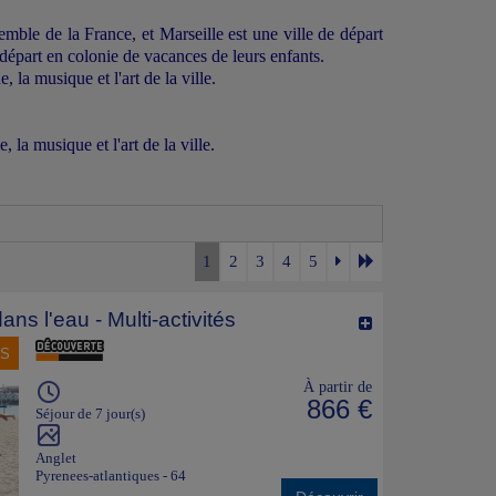
emble de la France, et Marseille est une ville de départ
e départ en colonie de vacances de leurs enfants.
, la musique et l'art de la ville.
 la musique et l'art de la ville.
r le bouton suivant :
1
2
3
4
5
ion de la
Mer
, de la
montagne
ou de
l'
étranger
, lisez
ans l'eau - Multi-activités
NS
e est remarquable pour son grand escalier extérieur, qui
À partir de
tale.
866 €
Séjour de 7 jour(s)
ains à grande vitesse, des trains régionaux et des trains
en de rendre le départ de votre enfant ou adolescent en
Anglet
Pyrenees-atlantiques - 64