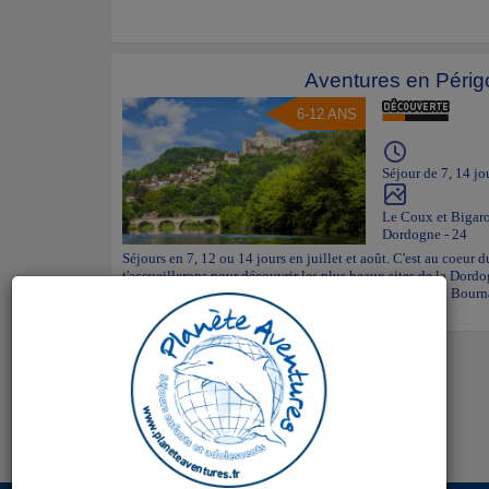
Aventures en Périg
6-12 ANS
Séjour de 7, 14 jo
Le Coux et Bigar
Dordogne - 24
Séjours en 7, 12 ou 14 jours en juillet et août. C'est au coeur
t'accueillerons pour découvrir les plus beaux sites de la Dord
de Proumeyssac, la vallée de la Dordogne, le village du Bourn
out, descente en canoë, accrobr...