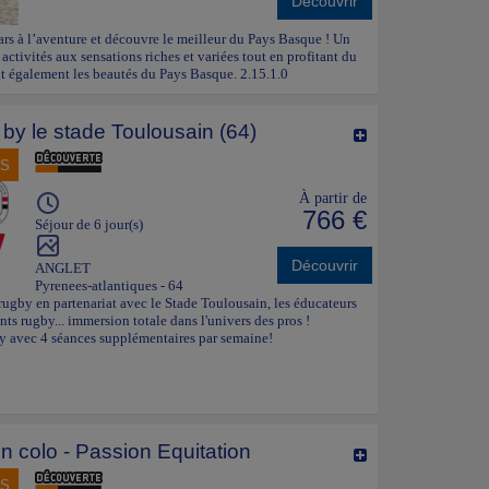
Découvrir
Pars à l’aventure et découvre le meilleur du Pays Basque ! Un
ctivités aux sensations riches et variées tout en profitant du
 84, 86, 91, 92, 95, 96, 97, 98.
t également les beautés du Pays Basque. 2.15.1.0
 by le stade Toulousain (64)
 Nous veillerons également à ce que le bagage de votre
NS
À partir de
766 €
se) où la majorité des participants se retrouvent, pour
Séjour de 6 jour(s)
ature du séjour).
and Fun, Aqua Fun, Roc et Canyon, Nouvelle Vague et
Découvrir
ANGLET
Pyrenees-atlantiques - 64
rugby en partenariat avec le Stade Toulousain, les éducateurs
ts rugby... immersion totale dans l'univers des pros !
 avec 4 séances supplémentaires par semaine!
 colo - Passion Equitation
NS