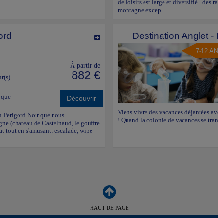
de loisirs est large et diversifié : de
montagne excep...
ord
Destination Anglet -
7-12 A
À partir de
882 €
ur(s)
oque
Découvrir
Viens vivre des vacances déjantées ave
 du Perigord Noir que nous
! Quand la colonie de vacances se tran
ogne (chateau de Castelnaud, le gouffre
at tout en s'amusant: escalade, wipe
HAUT DE PAGE