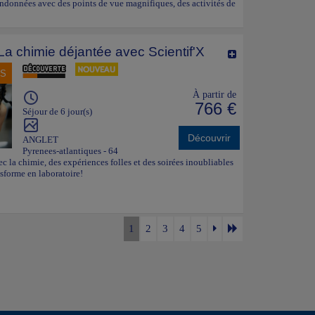
s randonnées avec des points de vue magnifiques, des activités de
 La chimie déjantée avec Scientif'X
NS
À partir de
766 €
Séjour de 6 jour(s)
Découvrir
ANGLET
Pyrenees-atlantiques - 64
c la chimie, des expériences folles et des soirées inoubliables
sforme en laboratoire!
1
2
3
4
5