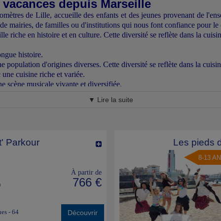
e vacances depuis Marseille
lomètres de Lille, accueille des enfants et des jeunes provenant de l'ens
n de mairies, de familles ou d'institutions qui nous font confiance pour l
le riche en histoire et en culture. Cette diversité se reflète dans la cuisine
ngue histoire.
population d'origines diverses. Cette diversité se reflète dans la cuisine,
une cuisine riche et variée.
e scène musicale vivante et diversifiée.
usées et galeries d'art.
▼ Lire la suite
cances que nous proposons au départ de Marseille, cliquer directement su
lle
einement le départ en colonie de vacances de votre enfant à destinat
t' Parkour
Les pieds d
lle
8-13 A
 font au départ de la
Gare Marseille Saint-Charles
.
rée comme l'une des plus belles gares de France.
L'extérieur de la gar
À partir de
st décoré de fresques et de sculptures, et il abrite une horloge monumen
766 €
)
rt pour Marseille et la région environnante. Elle est desservie par des tr
 les ferries vers la Corse. Aussi, arriver à l'heure est le meilleur moy
ues - 64
Découvrir