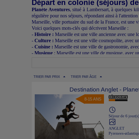
Départ en colonie (séjours) d
Planète Aventures
, situé à Lambersart, à quelques ki
régulière pour nos séjours, répondant ainsi à l'attentio
Marseille, ville portuaire du sud de la France, est une vil
Voici quelques mots-clés qui décrivent Marseille :
-
Histoire :
Marseille est une ville ancienne avec une lo
-
Culture :
Marseille est une ville cosmopolite, avec une 
-
Cuisine :
Marseille est une ville de gastronomie, avec 
-
Musique
: Marseille est une ville de musique, avec un
-
Art :
Marseille est une ville d'art, avec de nombreux m
Si vous souhaitez découvrir la palette de séjours de va
Nos séjours au départ de Marsei
TRIER PAR PRIX
TRIER PAR ÂGE
Mais si vous souhaitez découvrir comment aborder ser
attentivement ce qui suit.
Destination Anglet - Plane
Notre lieu de rassemblement à Marsei
8-15 ANS
Les départs en colonie de vacances depuis Marseille se
Elle est un monument historique classé et est considé
mène à un hall d'entrée spacieux et lumineux. Le hall e
Séjour de 6 jour(s
La gare Saint-Charles est un important centre de transpo
urbains. La gare est également un point de départ pour
ANGLET
colonie de vacances le plus serein possible.
Pyrenees-atlantiq
Accès à la gare en transport en commun