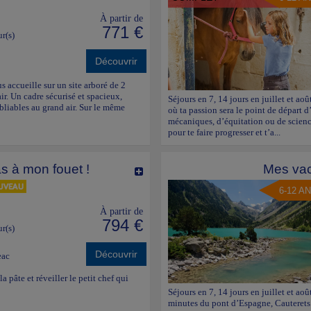
À partir de
771 €
ur(s)
Découvrir
s accueille sur un site arboré de 2
air. Un cadre sécurisé et spacieux,
Séjours en 7, 14 jours en juillet et a
ubliables au grand air. Sur le même
où ta passion sera le point de départ d
mécaniques, d’équitation ou de scienc
pour te faire progresser et t’a...
s à mon fouet !
Mes vac
6-12 A
À partir de
794 €
ur(s)
Découvrir
eac
a pâte et réveiller le petit chef qui
Séjours en 7, 14 jours en juillet et ao
minutes du pont d’Espagne, Cauterets e