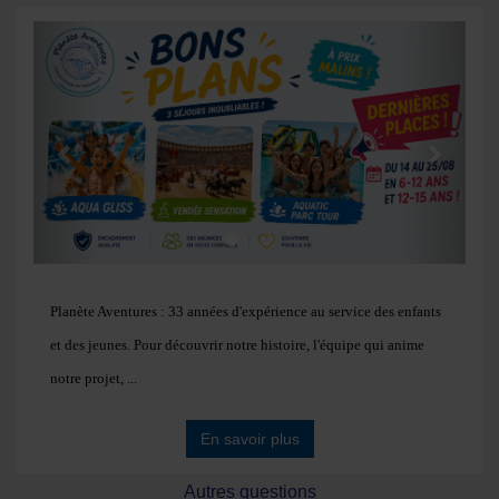
l’
épanouissement
des jeunes.
Chaque colonie de vacances
Previous
Next
est pensée pour encourager
curiosité, coopération et
autonomie
.
Des petits groupes pour de grands liens
Les effectifs sont
volontairement limités
afin que chacun
trouve sa place et que les animateurs connaissent chaque
enfant.
Des colonies de vacances adaptées à chaque âge
Planète Aventures : 33 années d'expérience au service des enfants
4-12 ans
: premières aventures en douceur, pour un départ
et des jeunes. Pour découvrir notre histoire, l'équipe qui anime
serein.
notre projet, ...
12-15 ans
: envie d’autonomie, activités variées et défis entre
copains.
En savoir plus
15-17 ans
: voyages pour s’ouvrir au monde.
Autres questions