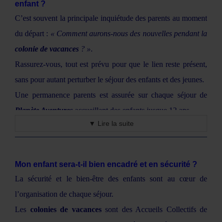
enfant ?
repartent avec de bons souvenirs et l’envie de revenir l’année
C’est souvent la principale inquiétude des parents au moment
Offrez à votre enfant une aventure qui compte : des
suivante.
du départ :
« Comment aurons-nous des nouvelles pendant la
vacances pour grandir, s’amuser et se créer des souvenirs
En somme, la
colonie de vacances
n’est pas seulement faite
colonie de vacances
? »
.
inoubliables.
pour les enfants extravertis — elle s’adresse à tous ceux qui
Rassurez-vous, tout est prévu pour que le lien reste présent,
ont envie de vivre une belle expérience humaine, à leur
sans pour autant perturber le séjour des enfants et des jeunes.
rythme, dans un environnement sûr et stimulant.
Une permanence parents est assurée sur chaque séjour de
Planète Aventures
accueillant des enfants
jusque 12 ans
.
▼ Lire la suite
Par ailleurs, sur
tous nos séjours
(de 4 à 17 ans), un blog est
régulièrement alimenté pendant la colonie. Des photos, de
courts récits et des moments du quotidien y sont partagés
Mon enfant sera-t-il bien encadré et en sécurité ?
pour permettre aux parents de suivre les activités, les sourires
La sécurité et le bien-être des enfants sont au cœur de
et les découvertes de leur enfant au fil des jours de la
colonie
l’organisation de chaque séjour.
de vacances
.
Les
colonies de vacances
sont des Accueils Collectifs de
C’est une façon simple et chaleureuse de rester connectés à la