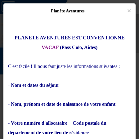
03.20.00.13.13
Toggle
×
Planète Aventures
navigation
PLANETE AVENTURES EST CONVENTIONNE
VACAF
(Pass Colo, Aides)
FAVORIS
C'est facile ! Il nous faut juste les informations suivantes :
Colonies de Vacances et classes
de découverte 2026
-
Nom et dates du séjour
pour enfants et adolescents
- Nom, prénom et date de naissance de votre enfant
Notre histoire, votre confiance
Depuis 1991,
Planète Aventures
propose des colonies de
- Votre numéro d'allocataire + Code postale du
vacances où découvertes, rires et apprentissages se mêlent.
département de votre lieu de résidence
Chaque été, des milliers de jeunes reviennent avec des
▼ Lire la suite