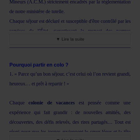
Mineurs (A.C.M.) strictement encadrés par la réglementation
vie du groupe, sans téléphone et dans le respect du rythme de
de notre ministère de tutelle.
chacun.
Chaque séjour est déclaré et susceptible d'être contrôlé par les
Ainsi, les parents gardent un vrai contact, tout en laissant à
services de l’État, garantissant le respect des normes
leur enfant la liberté de vivre pleinement cette belle
▼ Lire la suite
d’encadrement, d’hygiène, de sécurité et d’hébergement.
expérience collective.
Les équipes
Planète Aventures
sont composées d’animateurs
et de directeurs diplômés ou en formation BAFA/BAFD,
Pourquoi partir en colo ?
choisis pour leur sérieux, leur sens des responsabilités et leur
1. « Parce qu’un bon séjour, c’est celui où l’on revient grandi,
capacité à créer un climat de confiance.
heureux… et prêt à repartir ! »
Le taux d’encadrement respecte la réglementation en vigueur
: au minimum un animateur pour 8 enfants de moins de 6 ans,
Chaque
colonie de vacances
est pensée comme une
et un pour 10 enfants au-delà, ce qui permet un suivi attentif
expérience qui fait grandir : de nouvelles amitiés, des
de chacun.
découvertes, des défis relevés, des rires partagés… Tout est
Chaque équipe
Planète Aventures
a un référent sanitaire qui
réuni pour que les jeunes reviennent le cœur léger et la tête
veille à la bonne gestion des traitements et des soins