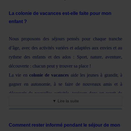
Des thématiques pour tous
Randonnée, sports,
parcs d'attraction
, nautisme… Été
La colonie de vacances est-elle faite pour mon
comme hiver, nos colos offrent des
expériences uniques
,
enfant ?
encadrées par des moniteurs diplômés.
Ski, surf, équitation, escalade ou
parcs aquatiques
: chaque
Nous proposons des séjours pensés pour chaque tranche
séjour conjugue
plaisir et progression
.
d’âge, avec des activités variées et adaptées aux envies et au
rythme des enfants et des ados : Sport, nature, aventure,
Des destinations variées
découverte : chacun peut y trouver sa place !
En
France
(mer,
montagne
, villes culturelles) ou à
La vie en
colonie de vacances
aide les jeunes à grandir, à
l’
étranger
(Angleterre, Espagne, Belgique…), nos séjours
gagner en autonomie, à se faire de nouveaux amis et à
ouvrent à la découverte et à l’immersion.
découvrir de nouvelles activités, toujours dans un esprit de
▼ Lire la suite
Sécurité et suivi
jeu et de respect. Les journées sont organisées, les moments
Les colonies respectent la réglementation de notre
ministère
de repos préservés, et l’équipe d’encadrement
Planète
de tutelle
, avec un
suivi attentif des familles
avant, pendant
Aventures
reste à l’écoute en permanence.
Comment rester informé pendant le séjour de mon
et après le départ.
Même les enfants les plus réservés trouvent leur place et