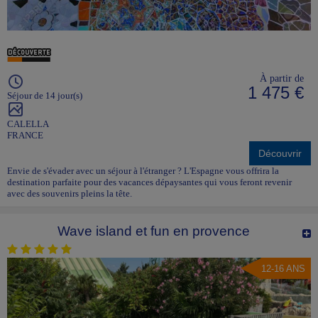
À partir de
1 475 €
Séjour de 14 jour(s)
CALELLA
FRANCE
Découvrir
Envie de s'évader avec un séjour à l'étranger ? L'Espagne vous offrira la
destination parfaite pour des vacances dépaysantes qui vous feront revenir
avec des souvenirs pleins la tête.
Wave island et fun en provence
12-16 ANS