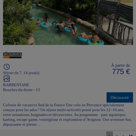
À partir de
775 €
Séjour de 7, 14 jour(s)
BARBENTANE
Bouches du rhone - 13
Découvrir
Colonie de vacances Sud de la France Une colo en Provence spécialement
conçue pour les ados ! Un séjour multi-activités pensé pour les 12–16 ans,
entre sensations, baignades et découvertes. Au programme : parc aquatique,
karting, escape game, ventriglisse et exploration d’Avignon. Une aventure fun,
dépaysante et pleine ...