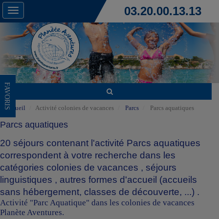
03.20.00.13.13
Toggle
navigation
FAVORIS
Accueil
Activité colonies de vacances
Parcs
Parcs aquatiques
Parcs aquatiques
20 séjours contenant l'activité Parcs aquatiques
correspondent à votre recherche dans les
catégories
colonies de vacances
,
séjours
linguistiques
,
autres formes d'accueil (accueils
sans hébergement, classes de découverte, ...)
.
Activité "Parc Aquatique" dans les colonies de vacances
Planète Aventures.