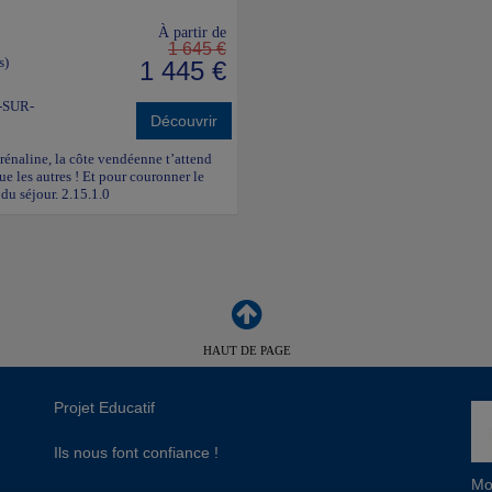
À partir de
1 645 €
s)
1 445 €
-SUR-
Découvrir
adrénaline, la côte vendéenne t’attend
ue les autres ! Et pour couronner le
du séjour. 2.15.1.0
HAUT DE PAGE
Projet Educatif
Ils nous font confiance !
Mo