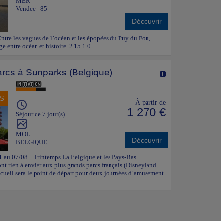
MER
Vendee - 85
Découvrir
 Entre les vagues de l’océan et les épopées du Puy du Fou,
e entre océan et histoire. 2.15.1.0
rcs à Sunparks (Belgique)
NS
À partir de
1 270 €
Séjour de 7 jour(s)
MOL
Découvrir
BELGIQUE
01 au 07/08 + Printemps La Belgique et les Pays-Bas
'ont rien à envier aux plus grands parcs français (Disneyland
’accueil sera le point de départ pour deux journées d’amusement