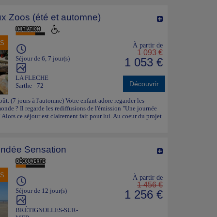
x Zoos (été et automne)
NS
À partir de
1 093 €
Séjour de 6, 7 jour(s)
1 053 €
LA FLECHE
Découvrir
Sarthe - 72
oût. (7 jours à l'automne) Votre enfant adore regarder les
nde ? Il regarde les rediffusions de l'émission "Une journée
 Alors ce séjour est clairement fait pour lui. Au coeur du projet
ndée Sensation
NS
À partir de
1 456 €
Séjour de 12 jour(s)
1 256 €
BRÉTIGNOLLES-SUR-