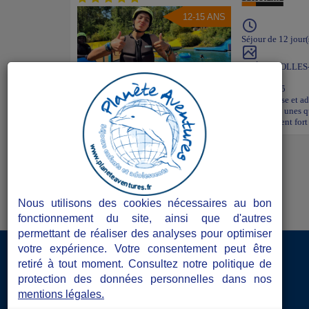
12-15 ANS
Séjour de 12 jour(
BRÉTIGNOLLES
MER
Vendee - 85
Séjours en 12 jours en juillet et août. Entre vitesse, glisse et 
avec ses parcs aquatiques aux attractions plus folles les unes q
tout… une journée inoubliable au Puy du Fou, le moment fort 
Nous utilisons des cookies nécessaires au bon
fonctionnement du site, ainsi que d'autres
permettant de réaliser des analyses pour optimiser
votre expérience. Votre consentement peut être
Accès Directeurs de séjours
retiré à tout moment. Consultez notre politique de
protection des données personnelles dans nos
Les atouts de Planète Aventures
mentions légales.