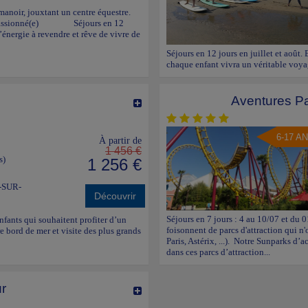
anoir, jouxtant un centre équestre.
(e) passionné(e) Séjours en 12
 l’énergie à revendre et rêve de vivre de
Séjours en 12 jours en juillet et août.
chaque enfant vivra un véritable voyag
Aventures Pa
6-17 A
À partir de
1 456 €
s)
1 256 €
-SUR-
Découvrir
Séjours en 7 jours : 4 au 10/07 et du 
enfants qui souhaitent profiter d’un
foisonnent de parcs d'attraction qui n
e bord de mer et visite des plus grands
Paris, Astérix, ...). Notre Sunparks d
dans ces parcs d’attraction...
r