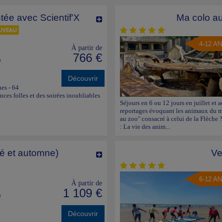
tée avec Scientif'X
Ma colo au
4-12 A
À partir de
766 €
)
Découvrir
ues - 64
ces folles et des soirées inoubliables
Séjours en 6 ou 12 jours en juillet et a
reportages évoquant les animaux du mo
au zoo" consacré à celui de la Flèche ?
: La vie des anim...
té et automne)
Ve
6-12 A
À partir de
1 109 €
)
Découvrir