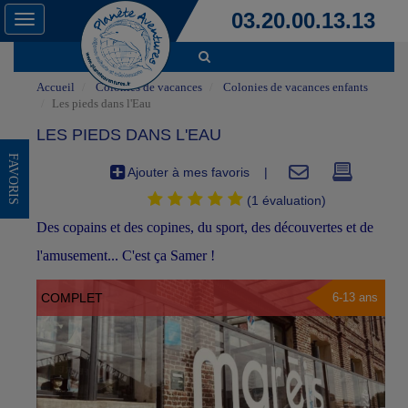
03.20.00.13.13
Toggle
navigation
Accueil
Colonies de vacances
Colonies de vacances enfants
Les pieds dans l'Eau
LES PIEDS DANS L'EAU
FAVORIS
Ajouter à mes favoris
|
(1 évaluation)
Des copains et des copines, du sport, des découvertes et de
l'amusement... C'est ça Samer !
COMPLET
6-13 ans