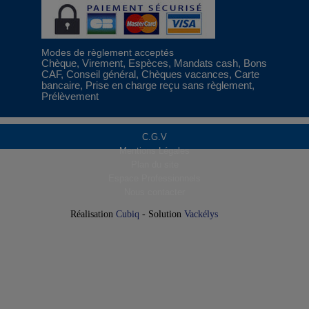
Modes de règlement acceptés
Chèque, Virement, Espèces, Mandats cash, Bons
CAF, Conseil général, Chèques vacances, Carte
bancaire, Prise en charge reçu sans règlement,
Prélèvement
C.G.V
Mentions Légales
Plan du site
Espace Professionnels
Nous contacter
Réalisation
Cubiq
- Solution
Vackélys