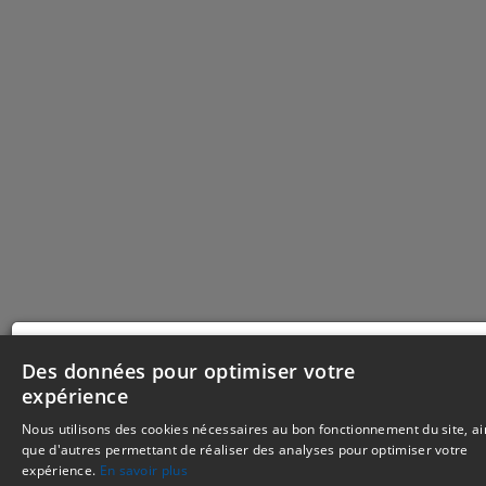
Nous utilisons des cookies nécessaires au bon fonctionne
Des données pour optimiser votre
du site, ainsi que d'autres permettant de réaliser des anal
expérience
pour optimiser votre expérience. Votre consentement peut 
retiré à tout moment. Consultez notre politique de protec
Nous utilisons des cookies nécessaires au bon fonctionnement du site, ai
des données personnelles dans nos
mentions légales.
que d'autres permettant de réaliser des analyses pour optimiser votre
expérience.
En savoir plus
Je refuse
Je choisis
J'accepte