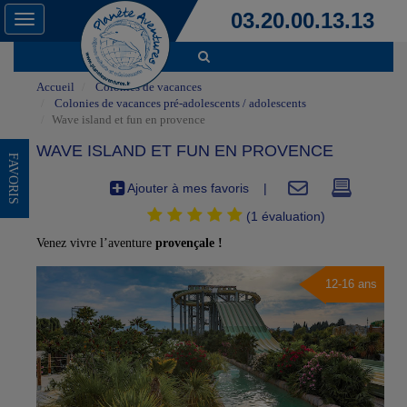
03.20.00.13.13
Toggle
navigation
Accueil
Colonies de vacances
Colonies de vacances pré-adolescents / adolescents
Wave island et fun en provence
WAVE ISLAND ET FUN EN PROVENCE
FAVORIS
Ajouter à mes favoris
|
(1 évaluation)
Venez vivre l’aventure
provençale !
12-16 ans