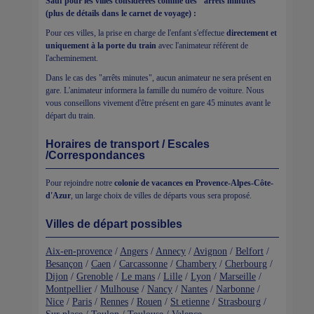
Sauf pour les villes considérées c
omme des "arrêts minutes"
(plus de détails dans le carnet de voyage) :
Pour ces villes, la prise en charge de l'enfant s'effectue
directement et
uniquement à la porte du train
avec l'animateur référent de
l'acheminement.
Dans le cas des "arrêts minutes", aucun animateur ne sera présent en
gare. L'animateur informera la famille du numéro de voiture. Nous
vous conseillons vivement d'être présent en gare 45 minutes avant le
départ du train.
Horaires de transport / Escales
/Correspondances
Pour rejoindre notre
colonie de vacances en Provence-Alpes-Côte-
d'Azur
, un large choix de villes de départs vous sera proposé.
Villes de départ possibles
Aix-en-provence
/
Angers
/
Annecy
/
Avignon
/
Belfort
/
Besançon
/
Caen
/
Carcassonne
/
Chambery
/
Cherbourg
/
Dijon
/
Grenoble
/
Le mans
/
Lille
/
Lyon
/
Marseille
/
Montpellier
/
Mulhouse
/
Nancy
/
Nantes
/
Narbonne
/
Nice
/
Paris
/
Rennes
/
Rouen
/
St etienne
/
Strasbourg
/