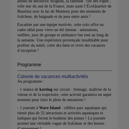
jeunes de découvrir Avignon, la fameuse "cité des Papes",
ville star du sud de la France, mais aussi l’ÉcoQuartier de
Beaulieu avec le lac de Monteux pour des moments de
fraîcheur, de baignade et de jeux entre amis !
Encadrée par une équipe motivée, cette colo offre un
cadre idéal pour vivre un été intense : animations,
veillées, jeux de groupe et ambiance fun tout au long de
la semaine. Une expérience provençale inoubliable pour
profiter du soleil, créer des liens et vivre des vacances
d’exception !
Programme
Colonie de vacances multiactivités
Au programme :
- 1 séance de
karting
sur circuit : freinage, maîtrise de la
vitesse et de la trajectoire, cette activité garantira un super
moment pour faire le plein de sensations !
- 1 journée à
Wave Island
: célèbre parc aquatique qui
réunit plus de 32 attractions et activités aquatiques et
ludiques qui feront le bonheur des jeunes ! La journée
promet une véritable vague de fraîcheur et des heures
d’amusement !