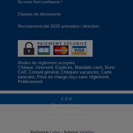
Ils nous font confiance !
Classes de découverte
Recrutement été 2026 animation / direction
Modes de règlement acceptés
Chèque, Virement, Espèces, Mandats cash, Bons
CAF, Conseil général, Chèques vacances, Carte
bancaire, Prise en charge reçu sans règlement,
Prélèvement
C.G.V
Mentions Légales
Plan du site
Espace Professionnels
Nous contacter
Réalisation
Cubiq
- Solution
Vackélys