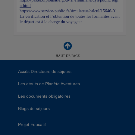
https://pastel.diplomatie.gouv.fr/fildariane/dyn/public/logi
n.html
https://www.service-public.fr/simulateur/calcul/15646-01
La vérification et l’obtention de toutes les formalités avant
le départ est à la charge du voyageur.
HAUT DE PAGE
Accès Directeurs de séjours
Les atouts de Planète Aventures
Les documents obligatoires
Blogs de séjours
Projet Educatif