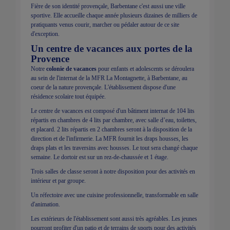
Fière de son identité provençale, Barbentane c'est aussi une ville
sportive. Elle accueille chaque année plusieurs dizaines de milliers de
pratiquants venus courir, marcher ou pédaler autour de ce site
d'exception.
Un centre de vacances aux portes de la
Provence
Notre
colonie de vacances
pour enfants et adolescents se déroulera
au sein de l'internat de la MFR La Montagnette, à Barbentane, au
coeur de la nature provençale. L'établissement dispose d'une
résidence scolaire tout équipée.
Le centre de vacances est composé d'un bâtiment internat de 104 lits
répartis en chambres de 4 lits par chambre, avec salle d’eau, toilettes,
et placard. 2 lits répartis en 2 chambres seront à la disposition de la
direction et de l'infirmerie. La MFR fournit les draps housses, les
draps plats et les traversins avec housses. Le tout sera changé chaque
semaine. Le dortoir est sur un rez-de-chaussée et 1 étage.
Trois salles de classe seront à notre disposition pour des activités en
intérieur et par groupe.
Un réfectoire avec une cuisine professionnelle, transformable en salle
d'animation.
Les extérieurs de l'établissement sont aussi très agréables. Les jeunes
pourront profiter d'un patio et de terrains de sports pour des activités