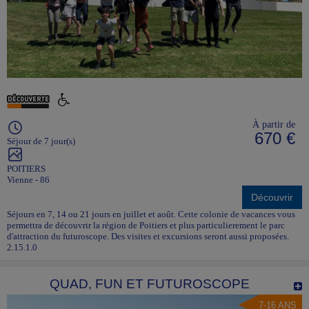
À partir de
670 €
Séjour de 7 jour(s)
POITIERS
Vienne - 86
Découvrir
Séjours en 7, 14 ou 21 jours en juillet et août. Cette colonie de vacances vous
permettra de découvrir la région de Poitiers et plus particulierement le parc
d'attraction du futuroscope. Des visites et excursions seront aussi proposées.
2.15.1.0
QUAD, FUN ET FUTUROSCOPE
7-16 ANS