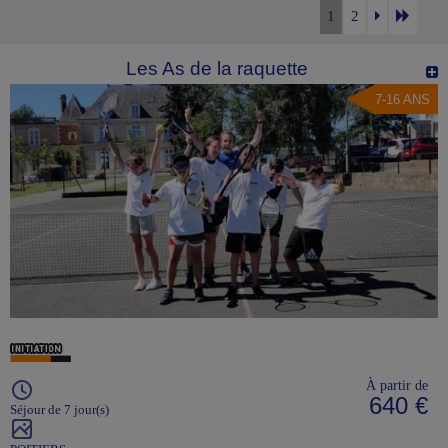
1
2
Les As de la raquette
7-16 ANS
À partir de
640 €
Séjour de 7 jour(s)