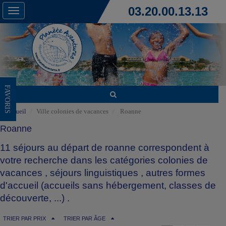
03.20.00.13.13
Toggle
navigation
FAVORIS
Accueil
Ville colonies de vacances
Roanne
Roanne
11 séjours au départ de roanne correspondent à
votre recherche dans les catégories
colonies de
vacances
,
séjours linguistiques
,
autres formes
d'accueil (accueils sans hébergement, classes de
découverte, ...)
.
TRIER PAR PRIX
TRIER PAR ÂGE