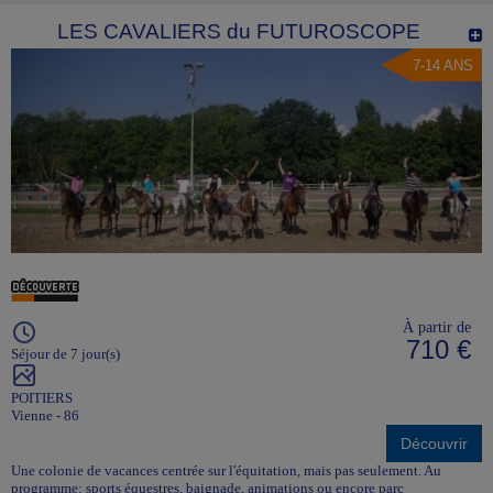
LES CAVALIERS du FUTUROSCOPE
7-14 ANS
À partir de
710 €
Séjour de 7 jour(s)
POITIERS
Vienne - 86
Découvrir
Une colonie de vacances centrée sur l'équitation, mais pas seulement. Au
programme: sports équestres, baignade, animations ou encore parc