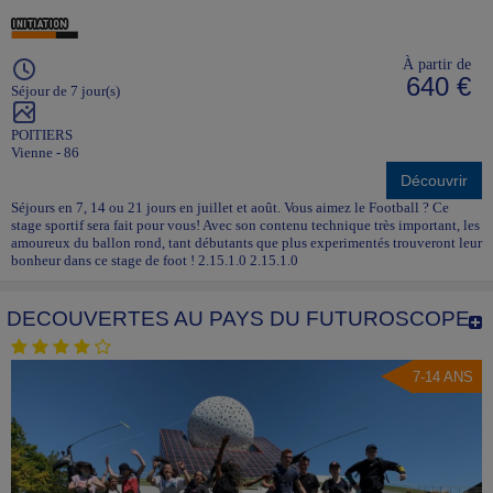
À partir de
640 €
Séjour de 7 jour(s)
POITIERS
Vienne - 86
Découvrir
Séjours en 7, 14 ou 21 jours en juillet et août. Vous aimez le Football ? Ce
stage sportif sera fait pour vous! Avec son contenu technique très important, les
amoureux du ballon rond, tant débutants que plus experimentés trouveront leur
bonheur dans ce stage de foot ! 2.15.1.0 2.15.1.0
DECOUVERTES AU PAYS DU FUTUROSCOPE
7-14 ANS