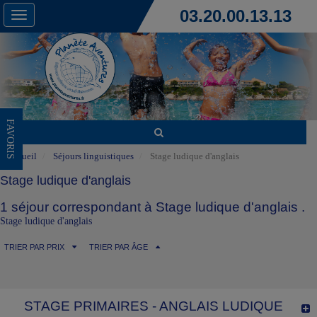
03.20.00.13.13
Toggle
navigation
FAVORIS
Accueil
Séjours linguistiques
Stage ludique d'anglais
Stage ludique d'anglais
1 séjour correspondant à Stage ludique d'anglais .
Stage ludique d'anglais
TRIER PAR PRIX
TRIER PAR ÂGE
STAGE PRIMAIRES - ANGLAIS LUDIQUE