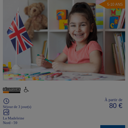
5-10 ANS
À partir de
80 €
Séjour de 3 jour(s)
La Madeleine
Nord - 59