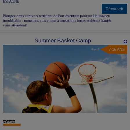
ESPAGNE
Découvrir
Plongez dans l'univers terrifiant de Port Aventura pour un Halloween
inoubliable : monstres, attractions à sensations fortes et décors hantés
vous attendent!
Summer Basket Camp
7-16 ANS