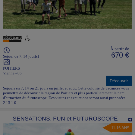
À partir de
670 €
Séjour de 7, 14 jour(s)
POITIERS
Vienne - 86
Découvrir
Séjours en 7, 14 ou 21 jours en juillet et août. Cette colonie de vacances vous
permettra de découvrir la région de Poitiers et plus particulierement le parc
d'attraction du futuroscope. Des visites et excursions seront aussi proposées.
2.15.1.0
SENSATIONS, FUN et FUTUROSCOPE
11-16 ANS