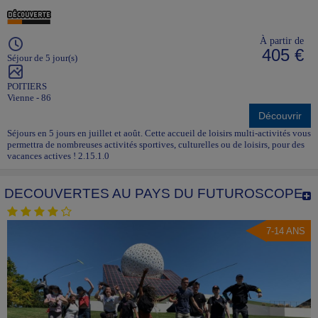
À partir de
405 €
Séjour de 5 jour(s)
POITIERS
Vienne - 86
Découvrir
Séjours en 5 jours en juillet et août. Cette accueil de loisirs multi-activités vous
permettra de nombreuses activités sportives, culturelles ou de loisirs, pour des
vacances actives ! 2.15.1.0
DECOUVERTES AU PAYS DU FUTUROSCOPE
7-14 ANS