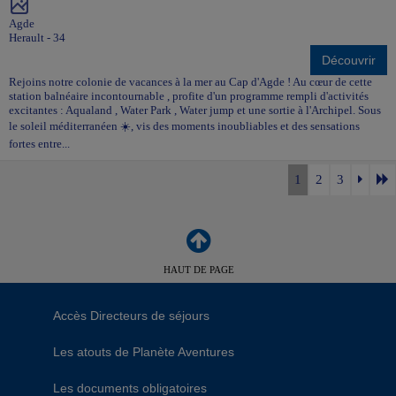
Agde
Herault - 34
Découvrir
Rejoins notre colonie de vacances à la mer au Cap d'Agde ! Au cœur de cette
station balnéaire incontournable , profite d'un programme rempli d'activités
excitantes : Aqualand , Water Park , Water jump et une sortie à l'Archipel. Sous
le soleil méditerranéen ☀️, vis des moments inoubliables et des sensations
fortes entre...
1
2
3
HAUT DE PAGE
Accès Directeurs de séjours
Les atouts de Planète Aventures
Les documents obligatoires