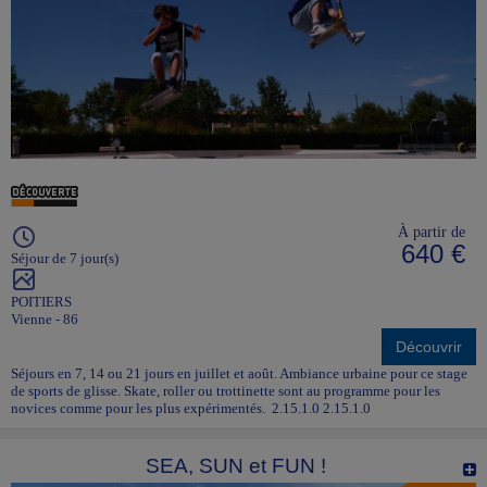
À partir de
640 €
Séjour de 7 jour(s)
POITIERS
Vienne - 86
Découvrir
Séjours en 7, 14 ou 21 jours en juillet et août. Ambiance urbaine pour ce stage
de sports de glisse. Skate, roller ou trottinette sont au programme pour les
novices comme pour les plus expérimentés. 2.15.1.0 2.15.1.0
SEA, SUN et FUN !