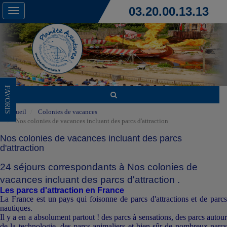
03.20.00.13.13
Toggle
navigation
FAVORIS
Accueil
Colonies de vacances
Nos colonies de vacances incluant des parcs d'attraction
Nos colonies de vacances incluant des parcs
d'attraction
24 séjours correspondants à Nos colonies de
vacances incluant des parcs d'attraction .
Les parcs d'attraction en France
La France est un pays qui foisonne de parcs d'attractions et de parcs
nautiques.
Il y a en a absolument partout ! des parcs à sensations, des parcs autour
de la technologie, des parcs animaliers et bien sûr de nombreux parcs