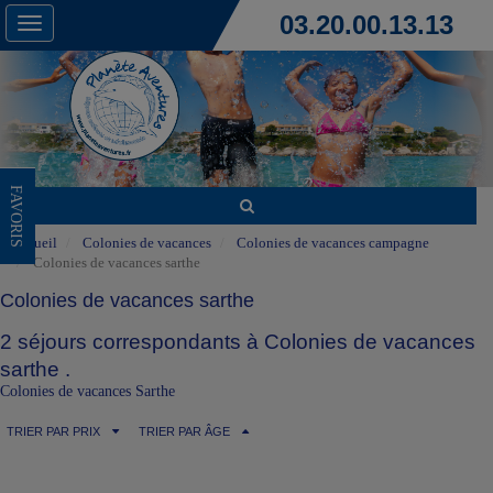
03.20.00.13.13
Toggle
navigation
FAVORIS
Accueil
Colonies de vacances
Colonies de vacances campagne
Colonies de vacances sarthe
Colonies de vacances sarthe
2 séjours correspondants à Colonies de vacances
sarthe .
Colonies de vacances Sarthe
TRIER PAR PRIX
TRIER PAR ÂGE