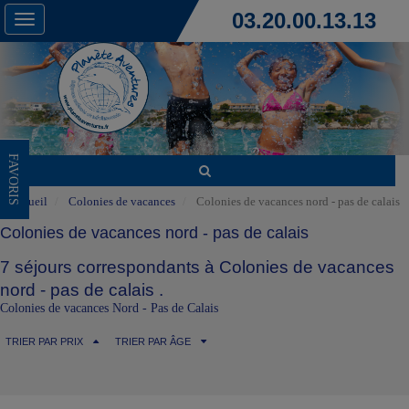
03.20.00.13.13
Toggle
navigation
FAVORIS
Accueil
Colonies de vacances
Colonies de vacances nord - pas de calais
Colonies de vacances nord - pas de calais
7 séjours correspondants à Colonies de vacances
nord - pas de calais .
Colonies de vacances Nord - Pas de Calais
TRIER PAR PRIX
TRIER PAR ÂGE