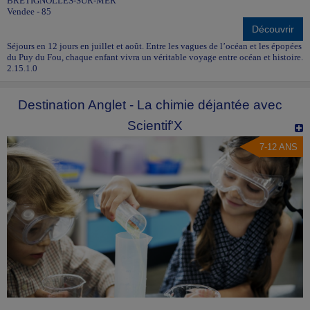
BRÉTIGNOLLES-SUR-MER
Vendee - 85
Découvrir
Séjours en 12 jours en juillet et août. Entre les vagues de l’océan et les épopées
du Puy du Fou, chaque enfant vivra un véritable voyage entre océan et histoire.
2.15.1.0
Destination Anglet - La chimie déjantée avec
Scientif'X
7-12 ANS