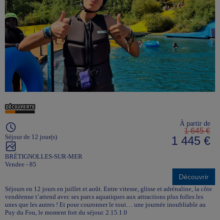
À partir de
1 645 €
Séjour de 12 jour(s)
1 445 €
BRÉTIGNOLLES-SUR-MER
Vendee - 85
Découvrir
Séjours en 12 jours en juillet et août. Entre vitesse, glisse et adrénaline, la côte
vendéenne t’attend avec ses parcs aquatiques aux attractions plus folles les
unes que les autres ! Et pour couronner le tout… une journée inoubliable au
Puy du Fou, le moment fort du séjour. 2.15.1.0