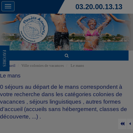
03.20.00.13.13
Toggle
navigation
FAVORIS
Accueil
Ville colonies de vacances
Le mans
Le mans
0 séjours au départ de le mans correspondent à
votre recherche dans les catégories
colonies de
vacances
,
séjours linguistiques
,
autres formes
d'accueil (accueils sans hébergement, classes de
découverte, ...)
.