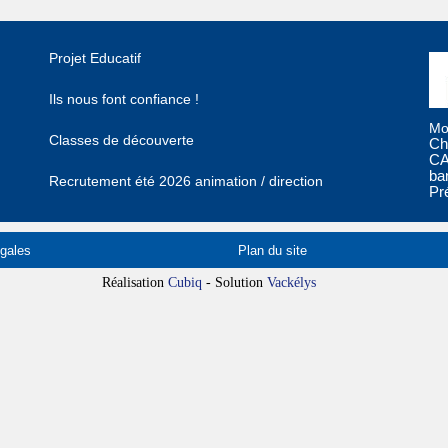
Projet Educatif
Ils nous font confiance !
Mo
Classes de découverte
Ch
CA
ba
Recrutement été 2026 animation / direction
Pr
gales
Plan du site
Réalisation
Cubiq
- Solution
Vackélys