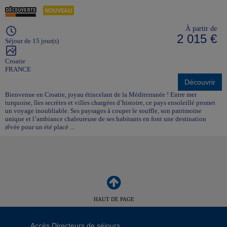
À partir de
2 015 €
Séjour de 15 jour(s)
Croatie
FRANCE
Découvrir
Bienvenue en Croatie, joyau étincelant de la Méditerranée ! Entre mer
turquoise, îles secrètes et villes chargées d’histoire, ce pays ensoleillé promet
un voyage inoubliable. Ses paysages à couper le souffle, son patrimoine
unique et l’ambiance chaleureuse de ses habitants en font une destination
rêvée pour un été placé ...
HAUT DE PAGE
Accès Directeurs de séjours