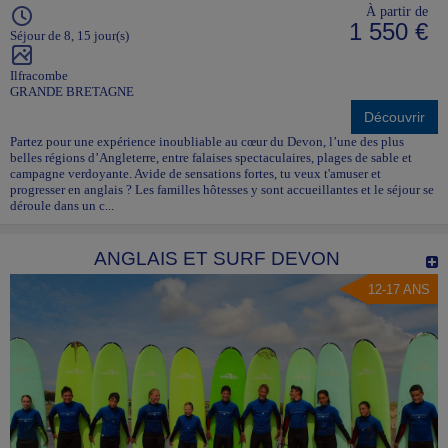
À partir de
1 550 €
Séjour de 8, 15 jour(s)
Ilfracombe
GRANDE BRETAGNE
Découvrir
Partez pour une expérience inoubliable au cœur du Devon, l’une des plus
belles régions d’Angleterre, entre falaises spectaculaires, plages de sable et
campagne verdoyante. Avide de sensations fortes, tu veux t'amuser et
progresser en anglais ? Les familles hôtesses y sont accueillantes et le séjour se
déroule dans un c...
ANGLAIS ET SURF DEVON
12-17 ANS