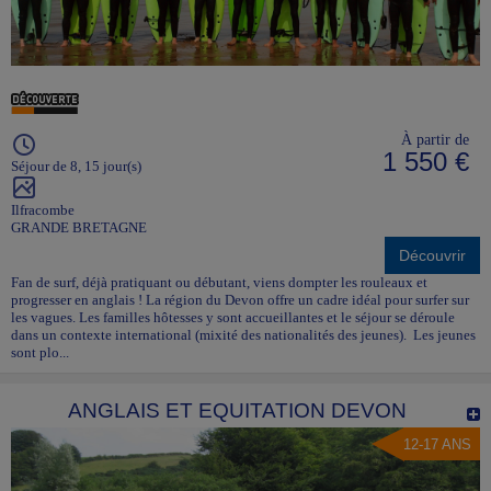
À partir de
1 550 €
Séjour de 8, 15 jour(s)
Ilfracombe
GRANDE BRETAGNE
Découvrir
Fan de surf, déjà pratiquant ou débutant, viens dompter les rouleaux et
progresser en anglais ! La région du Devon offre un cadre idéal pour surfer sur
les vagues. Les familles hôtesses y sont accueillantes et le séjour se déroule
dans un contexte international (mixité des nationalités des jeunes). Les jeunes
sont plo...
ANGLAIS ET EQUITATION DEVON
12-17 ANS