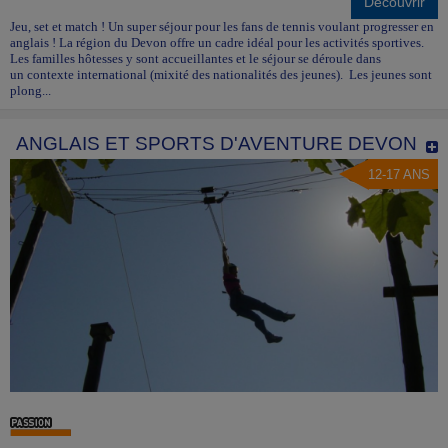
Découvrir
Jeu, set et match ! Un super séjour pour les fans de tennis voulant progresser en
anglais ! La région du Devon offre un cadre idéal pour les activités sportives.
Les familles hôtesses y sont accueillantes et le séjour se déroule dans
un contexte international (mixité des nationalités des jeunes). Les jeunes sont
plong...
ANGLAIS ET SPORTS D'AVENTURE DEVON
12-17 ANS