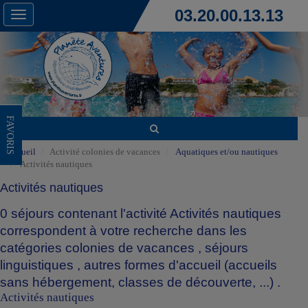
03.20.00.13.13
Toggle
navigation
FAVORIS
Accueil
Activité colonies de vacances
Aquatiques et/ou nautiques
Activités nautiques
Activités nautiques
0 séjours contenant l'activité Activités nautiques
correspondent à votre recherche dans les
catégories
colonies de vacances
,
séjours
linguistiques
,
autres formes d'accueil (accueils
sans hébergement, classes de découverte, ...)
.
Activités nautiques