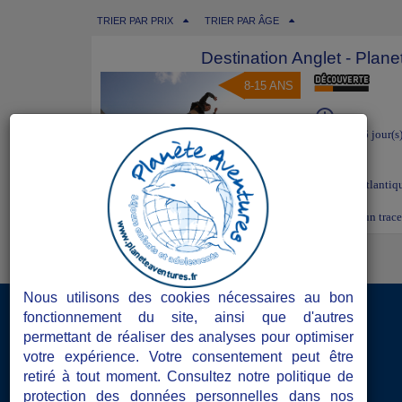
TRIER PAR PRIX
TRIER PAR ÂGE
Destination Anglet - Plane
8-15 ANS
Séjour de 6 jour(s
ANGLET
Pyrenees-atlantiq
Tu adores franchir des obstacles ? Tu rêves de devenir un trac
Nous utilisons des cookies nécessaires au bon
Accès Directeurs de séjours
fonctionnement du site, ainsi que d'autres
permettant de réaliser des analyses pour optimiser
Les atouts de Planète Aventures
votre expérience. Votre consentement peut être
retiré à tout moment. Consultez notre politique de
Les documents obligatoires
protection des données personnelles dans nos