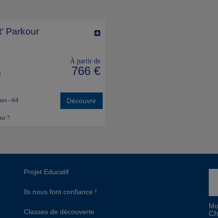
t' Parkour
À partir de
766 €
)
ues - 64
Découvrir
eur ?
Projet Educatif
Ils nous font confiance !
Mo
Classes de découverte
Ch