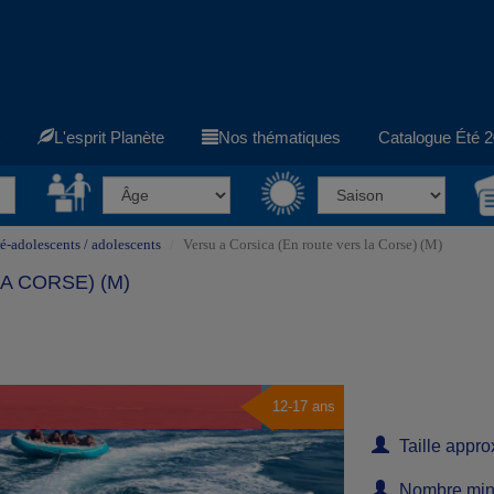
t
L'esprit Planète
Nos thématiques
Catalogue Été 2
é-adolescents / adolescents
Versu a Corsica (En route vers la Corse) (M)
A CORSE) (M)
12-17 ans
Taille appro
Nombre minim