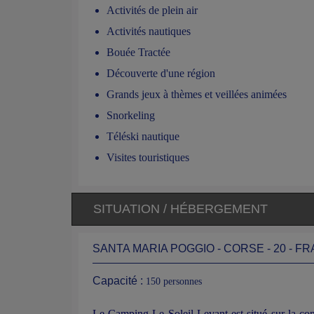
Activités de plein air
Activités nautiques
Bouée Tractée
Découverte d'une région
Grands jeux à thèmes et veillées animées
Snorkeling
Téléski nautique
Visites touristiques
SITUATION / HÉBERGEMENT
SANTA MARIA POGGIO - CORSE - 20 - F
Capacité :
150 personnes
Le Camping Le Soleil Levant est situé sur la c