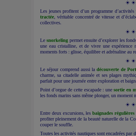
☀️ ☀️
Les jeunes profitent d’un programme d’activités va
tractée
, véritable concentré de vitesse et d’écl
collectives.
☀️ ☀️
Le
snorkeling
permet ensuite d’explorer les fonds
une eau cristalline, et de vivre une expérience 
moments forts : glisse, équilibre et adrénaline au
☀️ ☀️
Le séjour comprend aussi la
découverte de Por
charme, sa citadelle animée et ses plages myt
parfait pour une journée entre exploration et baig
Point d’orgue de cette escapade : une
sortie en 
les fonds marins sans même plonger, un moment m
☀️ ☀️
Entre deux excursions, les
baignades régulières
profiter pleinement de la beauté naturelle de la C
couper le souffle.
Toutes les activités nautiques sont encadrées par