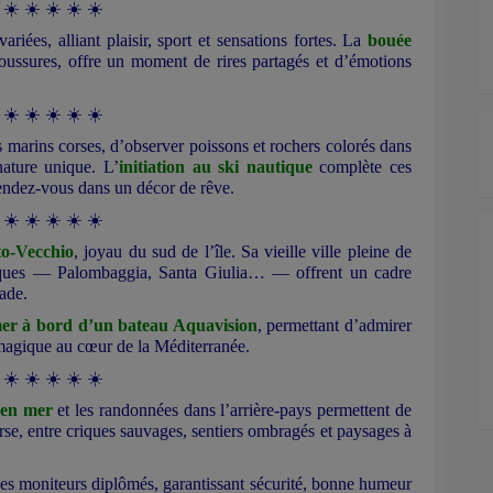
 ☀️ ☀️ ☀️ ☀️ ☀️
riées, alliant plaisir, sport et sensations fortes. La
bouée
aboussures, offre un moment de rires partagés et d’émotions
 ☀️ ☀️ ☀️ ☀️ ☀️
 marins corses, d’observer poissons et rochers colorés dans
nature unique. L’
initiation au ski nautique
complète ces
 rendez-vous dans un décor de rêve.
 ☀️ ☀️ ☀️ ☀️ ☀️
to-Vecchio
, joyau du sud de l’île. Sa vieille ville pleine de
hiques — Palombaggia, Santa Giulia… — offrent un cadre
nade.
mer à bord d’un bateau Aquavision
, permettant d’admirer
agique au cœur de la Méditerranée.
 ☀️ ☀️ ☀️ ☀️ ☀️
 en mer
et les randonnées dans l’arrière-pays permettent de
orse, entre criques sauvages, sentiers ombragés et paysages à
 des moniteurs diplômés, garantissant sécurité, bonne humeur