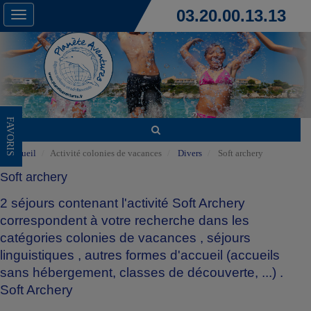
03.20.00.13.13
Toggle
navigation
FAVORIS
Accueil
Activité colonies de vacances
Divers
Soft archery
Soft archery
2 séjours contenant l'activité Soft Archery
correspondent à votre recherche dans les
catégories
colonies de vacances
,
séjours
linguistiques
,
autres formes d'accueil (accueils
sans hébergement, classes de découverte, ...)
.
Soft Archery