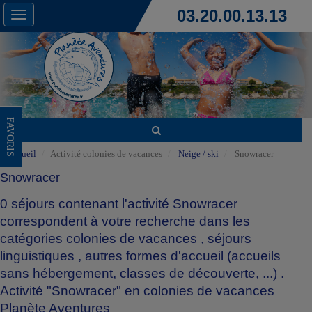
03.20.00.13.13
Toggle
navigation
FAVORIS
Accueil
Activité colonies de vacances
Neige / ski
Snowracer
Snowracer
0 séjours contenant l'activité Snowracer
correspondent à votre recherche dans les
catégories
colonies de vacances
,
séjours
linguistiques
,
autres formes d'accueil (accueils
sans hébergement, classes de découverte, ...)
.
Activité "Snowracer" en colonies de vacances
Planète Aventures