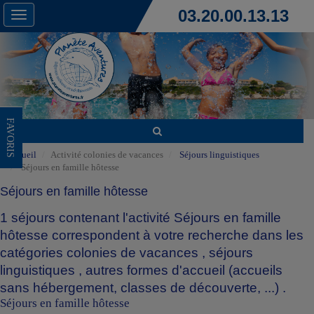
03.20.00.13.13
Toggle
navigation
FAVORIS
Accueil
Activité colonies de vacances
Séjours linguistiques
Séjours en famille hôtesse
Séjours en famille hôtesse
1 séjours contenant l'activité Séjours en famille
hôtesse correspondent à votre recherche dans les
catégories
colonies de vacances
,
séjours
linguistiques
,
autres formes d'accueil (accueils
sans hébergement, classes de découverte, ...)
.
Séjours en famille hôtesse