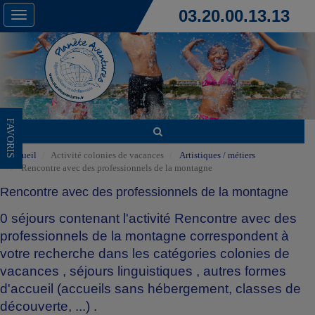
03.20.00.13.13
Toggle
navigation
FAVORIS
Accueil
Activité colonies de vacances
Artistiques / métiers
Rencontre avec des professionnels de la montagne
Rencontre avec des professionnels de la montagne
0 séjours contenant l'activité Rencontre avec des
professionnels de la montagne correspondent à
votre recherche dans les catégories
colonies de
vacances
,
séjours linguistiques
,
autres formes
d'accueil (accueils sans hébergement, classes de
découverte, ...)
.