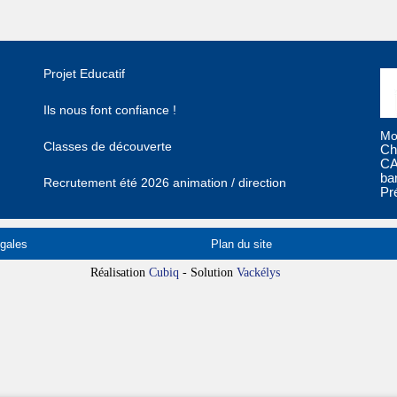
Projet Educatif
Ils nous font confiance !
Mo
Classes de découverte
Ch
CA
ba
Recrutement été 2026 animation / direction
Pr
gales
Plan du site
Réalisation
Cubiq
- Solution
Vackélys