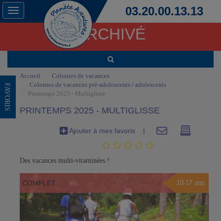
03.20.00.13.13
Toggle
navigation
ARCHIVÉ
Accueil
Colonies de vacances
Colonies de vacances pré-adolescents / adolescents
FAVORIS
Printemps 2025 - Multiglisse
PRINTEMPS 2025 - MULTIGLISSE
Ajouter à mes favoris
|
Des vacances multi-vitaminées !
COMPLET
10-17 ans