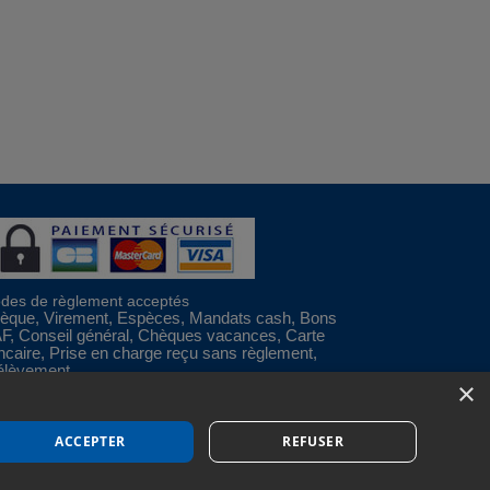
des de règlement acceptés
èque, Virement, Espèces, Mandats cash, Bons
F, Conseil général, Chèques vacances, Carte
ncaire, Prise en charge reçu sans règlement,
élèvement
×
Espace Professionnels
Nous contacter
ACCEPTER
REFUSER