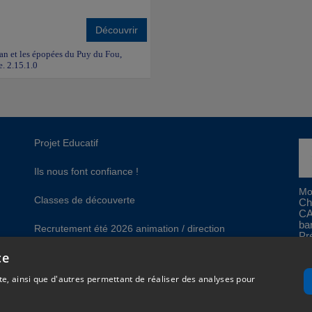
Découvrir
céan et les épopées du Puy du Fou,
e. 2.15.1.0
Projet Educatif
Ils nous font confiance !
Mo
Classes de découverte
Ch
CA
ba
Recrutement été 2026 animation / direction
Pr
ce
gales
Plan du site
e, ainsi que d'autres permettant de réaliser des analyses pour
Réalisation
Cubiq
- Solution
Vackélys