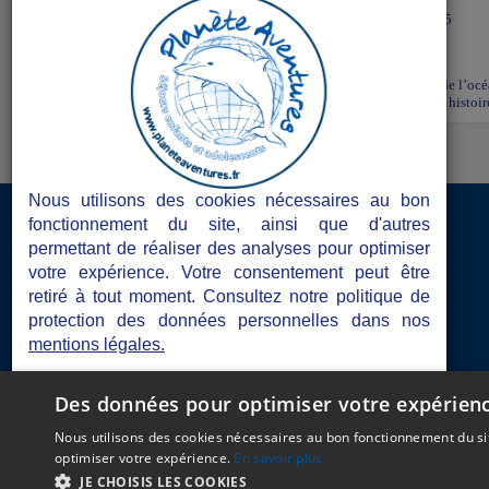
MER
Vendee - 85
Séjours en 12 jours en juillet et août. Entre les vagues de l’o
chaque enfant vivra un véritable voyage entre océan et histoir
Nous utilisons des cookies nécessaires au bon
Accès Directeurs de séjours
fonctionnement du site, ainsi que d'autres
permettant de réaliser des analyses pour optimiser
Les atouts de Planète Aventures
votre expérience. Votre consentement peut être
retiré à tout moment. Consultez notre politique de
Les documents obligatoires
protection des données personnelles dans nos
mentions légales.
Blogs de séjours
Je refuse
Je choisis
J'accepte
Des données pour optimiser votre expérien
C.G.V
Mentions Lé
Nous utilisons des cookies nécessaires au bon fonctionnement du sit
optimiser votre expérience.
En savoir plus
Gerer mes cookies
JE CHOISIS LES COOKIES