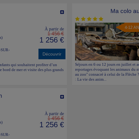
Ma colo au
4-12 A
À partir de
1 456 €
s)
1 256 €
-SUR-
Découvrir
Séjours en 6 ou 12 jours en juillet et a
enfants qui souhaitent profiter d’un
reportages évoquant les animaux du mo
e bord de mer et visite des plus grands
au zoo" consacré à celui de la Flèche ?
: La vie des anim...
n
À partir de
1 456 €
s)
1 256 €
-SUR-