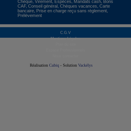
Chèque, Virement, Espèces, Mandats cash, Bons
CAF, Conseil général, Chèques vacances, Carte
bancaire, Prise en charge reçu sans règlement,
Prélèvement
C.G.V
Mentions Légales
Plan du site
Espace Professionnels
Nous contacter
Réalisation
Cubiq
- Solution
Vackélys