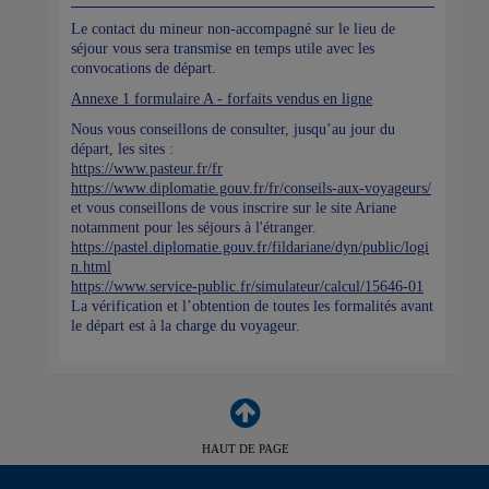
Le contact du mineur non-accompagné sur le lieu de
séjour vous sera transmise en temps utile avec les
convocations de départ.
Annexe 1 formulaire A - forfaits vendus en ligne
Nous vous conseillons de consulter, jusqu’au jour du
départ, les sites :
https://www.pasteur.fr/fr
https://www.diplomatie.gouv.fr/fr/conseils-aux-voyageurs/
et vous conseillons de vous inscrire sur le site Ariane
notamment pour les séjours à l'étranger.
https://pastel.diplomatie.gouv.fr/fildariane/dyn/public/logi
n.html
https://www.service-public.fr/simulateur/calcul/15646-01
La vérification et l’obtention de toutes les formalités avant
le départ est à la charge du voyageur.
HAUT DE PAGE