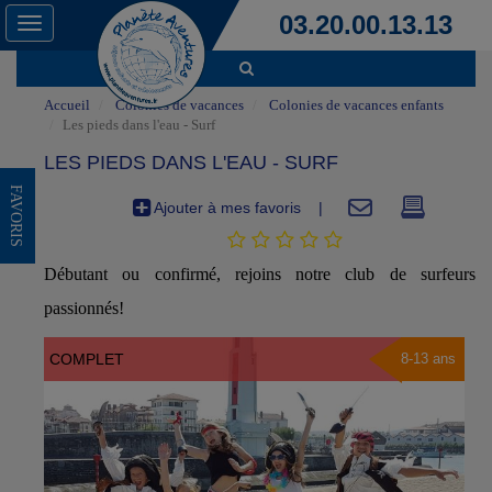
03.20.00.13.13
Toggle
navigation
Accueil
Colonies de vacances
Colonies de vacances enfants
Les pieds dans l'eau - Surf
LES PIEDS DANS L'EAU - SURF
FAVORIS
Ajouter à mes favoris
|
Débutant ou confirmé, rejoins notre club de surfeurs
passionnés!
COMPLET
8-13 ans