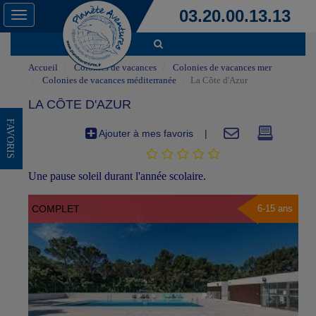
03.20.00.13.13
Toggle
navigation
Accueil
Colonies de vacances
Colonies de vacances mer
Colonies de vacances méditerranée
La Côte d'Azur
LA CÔTE D'AZUR
FAVORIS
Ajouter à mes favoris
|
Une pause soleil durant l'année scolaire.
COMPLET
6-15 ans