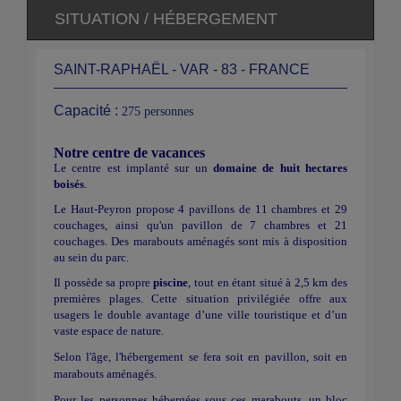
SITUATION / HÉBERGEMENT
SAINT-RAPHAËL - VAR - 83 - FRANCE
Capacité :
275 personnes
Notre centre de vacances
Le centre est implanté sur un
domaine de huit hectares
boisés
.
Le Haut-Peyron propose 4 pavillons de 11 chambres et 29
couchages, ainsi qu'un pavillon de 7 chambres et 21
couchages. Des marabouts aménagés sont mis à disposition
au sein du parc.
Il possède sa propre
piscine
, tout en étant situé à 2,5 km des
premières plages. Cette situation privilégiée offre aux
usagers le double avantage d’une ville touristique et d’un
vaste espace de nature.
Selon l'âge, l'hébergement se fera soit en pavillon, soit en
marabouts aménagés.
Pour les personnes hébergées sous ces marabouts, un bloc