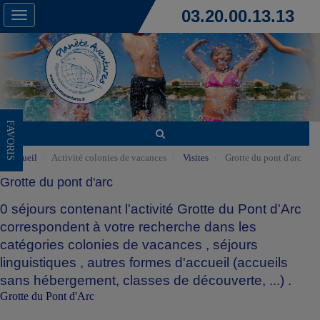
03.20.00.13.13
Toggle
navigation
FAVORIS
Accueil
Activité colonies de vacances
Visites
Grotte du pont d'arc
Grotte du pont d'arc
0 séjours contenant l'activité Grotte du Pont d'Arc
correspondent à votre recherche dans les
catégories
colonies de vacances
,
séjours
linguistiques
,
autres formes d'accueil (accueils
sans hébergement, classes de découverte, ...)
.
Grotte du Pont d'Arc