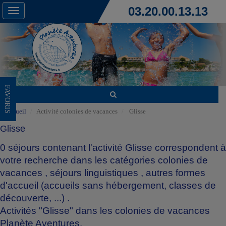
03.20.00.13.13
Toggle
navigation
FAVORIS
Accueil
Activité colonies de vacances
Glisse
Glisse
0 séjours contenant l'activité Glisse correspondent à
votre recherche dans les catégories
colonies de
vacances
,
séjours linguistiques
,
autres formes
d'accueil (accueils sans hébergement, classes de
découverte, ...)
.
Activités "Glisse" dans les colonies de vacances
Planète Aventures.