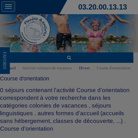
03.20.00.13.13
Toggle
navigation
FAVORIS
Accueil
Activité colonies de vacances
Divers
Course d'orientation
Course d'orientation
0 séjours contenant l'activité Course d'orientation
correspondent à votre recherche dans les
catégories
colonies de vacances
,
séjours
linguistiques
,
autres formes d'accueil (accueils
sans hébergement, classes de découverte, ...)
.
Course d'orientation