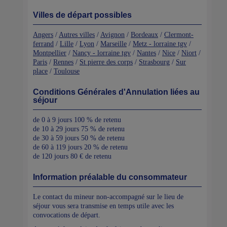
Villes de départ possibles
Angers
/
Autres villes
/
Avignon
/
Bordeaux
/
Clermont-
ferrand
/
Lille
/
Lyon
/
Marseille
/
Metz - lorraine tgv
/
Montpellier
/
Nancy - lorraine tgv
/
Nantes
/
Nice
/
Niort
/
Paris
/
Rennes
/
St pierre des corps
/
Strasbourg
/
Sur
place
/
Toulouse
Conditions Générales d'Annulation liées au
séjour
de 0 à 9 jours 100 % de retenu
de 10 à 29 jours 75 % de retenu
de 30 à 59 jours 50 % de retenu
de 60 à 119 jours 20 % de retenu
de 120 jours 80 € de retenu
Information préalable du consommateur
Le contact du mineur non-accompagné sur le lieu de
séjour vous sera transmise en temps utile avec les
convocations de départ.