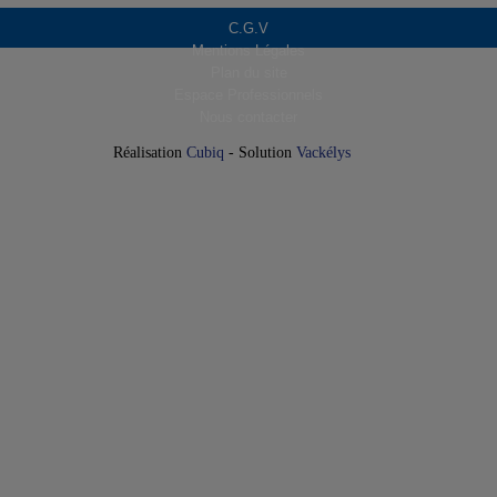
C.G.V
Mentions Légales
Plan du site
Espace Professionnels
Nous contacter
Réalisation
Cubiq
- Solution
Vackélys