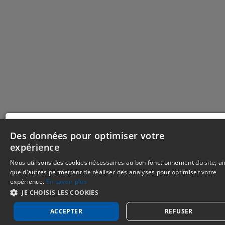
Nous utilisons des cookies nécessaires au bon fonctionne
Des données pour optimiser votre
du site, ainsi que d'autres permettant de réaliser des anal
expérience
pour optimiser votre expérience. Votre consentement peut 
retiré à tout moment. Consultez notre politique de protec
Nous utilisons des cookies nécessaires au bon fonctionnement du site, ai
des données personnelles dans nos
mentions légales.
que d'autres permettant de réaliser des analyses pour optimiser votre
expérience.
En savoir plus
Je refuse
Je choisis
J'accepte
JE CHOISIS LES COOKIES
ACCEPTER
REFUSER
Gerer mes cookies