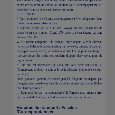
Votre enfant voyage en avion ou en train . Un animateur récupère votre
enfant dès sa sortie de l’avion ou du train pour l’accompagner au lieu
de rendez-vous du séjour en Gare ou Aéroport
Prix = 250.00 €
* Pour les moins de 12 ans, accompagnement UM obligatoire dans
l’avion ou animateur dans le train
* Pour les jeunes de 12 à 17 ans, voyage en solo, possibilité de
souscrire en sus l’option Grand UM avec prise en charge par une
hôtesse + 80.00 €
→ Ce forfait comprend : le coût du billet depuis la ville choisie,
l’envoi du billet et de la convocation par voie électronique, l'accueil du
participant à son arrivée, la confirmation (tél.) de sa prise en charge à
l’arrivée du vol, les coûts des transferts du point d'arrivée au point de
regroupement.
Si une nuit est nécessaire sur Paris, elle vous sera facturée 80 €.
(Comprenant le diner la nuit et le petit déjeuner avec présence d'un
encadrant)
Nous pouvons garantir ce service jusqu’à 30 jours du départ, pas
d’engagement possible au-delà de ce délais soumis aux disponibilités
et au tarif en vigueur.
→ Dans tous les cas, la responsabilité de l'organisateur prendra effet
dès l’accueil de l’enfant, de l’adolescent à l’aéroport ou la gare.
Horaires de transport / Escales
/Correspondances