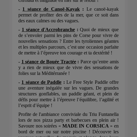
Girolata et baignade en mer sur le retour !
-
1 séance de Canoë-Kayak
:
Le canoë-kayak
permet de profiter des de la mer, que ce soit dans
des eaux calmes ou des vagues.
-
1 séance d'Accrobranche
:
Quoi de mieux que
de s’envoler parmi les pins de Corse pour vivre de
nouvelles sensations ? Entre les tyroliennes géantes
et les multiples parcours, c’est une occasion parfaite
de mettre à l’épreuve ton courage et ta dextérité !
-
1 séance de Bouée Tractée
:
Parce qu’entre amis
y a rien de mieux que de vivre des sensations de
folies sur la Méditérranée !
-
1 séance de Paddle
:
Le Free Style Paddle offre
une aventure inégalée sur les vagues. De grandes
structures gonflables, un paddle géant, et plein de
défis pour mettre à l’épreuve l’équilibre, l’agilité et
l’esprit d’équipe !
Profite de l'ambiance conviviale du Triu Funtanella
lors de nos pizza party et barbecues en plein air !
Savoure nos soirées «
MADE IN CORSICA
» en
bord de mer ou sur notre piscine ! Découvre les