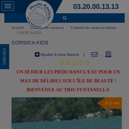
03.20.00.13.13
Toggle
navigation
Accueil
Colonies de vacances
Colonies de vacances enfants
CORSICA KIDS
CORSICA KIDS
FAVORIS
Ajouter à mes favoris
|
UN SÉJOUR LES PIEDS DANS L’EAU POUR UN
MAX DE DÉLIRES SUR L’ÎLE DE BEAUTÉ !
BIENVENUE AU TRIU FUNTANELLA
8-11 ans