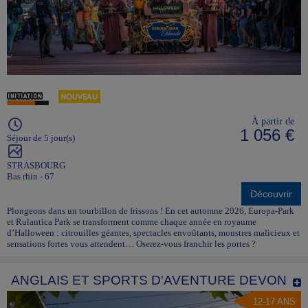
À partir de
1 056 €
Séjour de 5 jour(s)
STRASBOURG
Bas rhin - 67
Découvrir
Plongeons dans un tourbillon de frissons ! En cet automne 2026, Europa-Park
et Rulantica Park se transforment comme chaque année en royaume
d’Halloween : citrouilles géantes, spectacles envoûtants, monstres malicieux et
sensations fortes vous attendent… Oserez-vous franchir les portes ?
ANGLAIS ET SPORTS D'AVENTURE DEVON
12-17 ANS