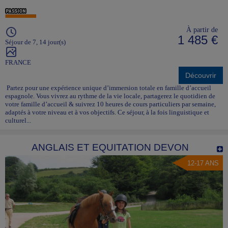
À partir de
1 485 €
Séjour de 7, 14 jour(s)
FRANCE
Découvrir
Partez pour une expérience unique d’immersion totale en famille d’accueil
espagnole. Vous vivrez au rythme de la vie locale, partagerez le quotidien de
votre famille d’accueil & suivrez 10 heures de cours particuliers par semaine,
adaptés à votre niveau et à vos objectifs. Ce séjour, à la fois linguistique et
culturel...
ANGLAIS ET EQUITATION DEVON
12-17 ANS