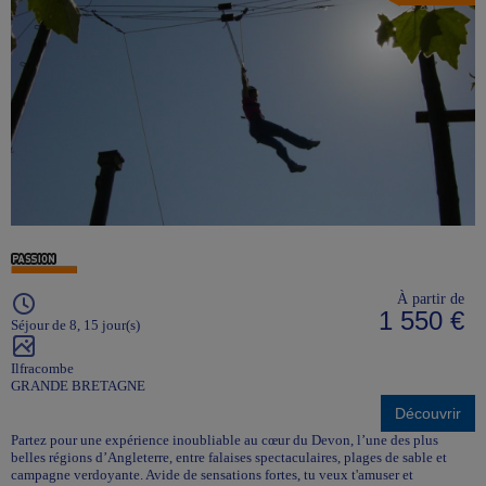
À partir de
1 550 €
Séjour de 8, 15 jour(s)
Ilfracombe
GRANDE BRETAGNE
Découvrir
Partez pour une expérience inoubliable au cœur du Devon, l’une des plus
belles régions d’Angleterre, entre falaises spectaculaires, plages de sable et
campagne verdoyante. Avide de sensations fortes, tu veux t'amuser et