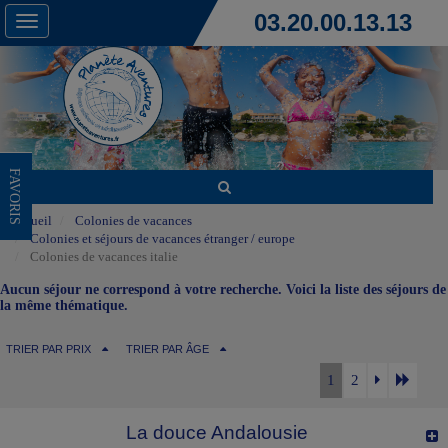
03.20.00.13.13
Toggle
navigation
FAVORIS
Accueil
Colonies de vacances
Colonies et séjours de vacances étranger / europe
Colonies de vacances italie
Aucun séjour ne correspond à votre recherche. Voici la liste des séjours de
la même thématique.
TRIER PAR PRIX
TRIER PAR ÂGE
1
2
La douce Andalousie