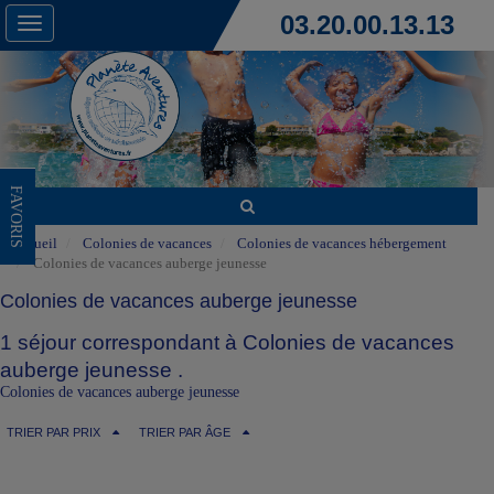
03.20.00.13.13
Toggle
navigation
FAVORIS
Accueil
Colonies de vacances
Colonies de vacances hébergement
Colonies de vacances auberge jeunesse
Colonies de vacances auberge jeunesse
1 séjour correspondant à Colonies de vacances
auberge jeunesse .
Colonies de vacances auberge jeunesse
TRIER PAR PRIX
TRIER PAR ÂGE