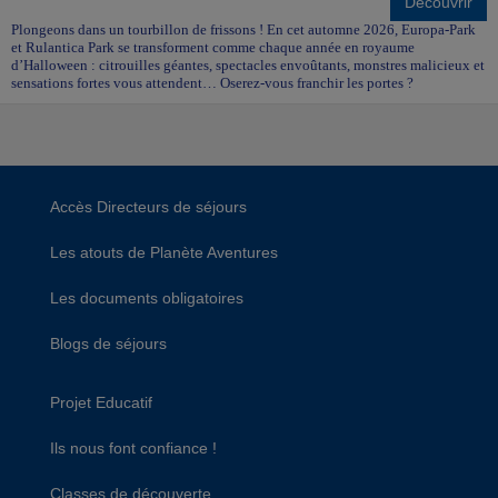
Découvrir
Plongeons dans un tourbillon de frissons ! En cet automne 2026, Europa-Park
et Rulantica Park se transforment comme chaque année en royaume
d’Halloween : citrouilles géantes, spectacles envoûtants, monstres malicieux et
sensations fortes vous attendent… Oserez-vous franchir les portes ?
Accès Directeurs de séjours
Les atouts de Planète Aventures
Les documents obligatoires
Blogs de séjours
Projet Educatif
Ils nous font confiance !
Classes de découverte