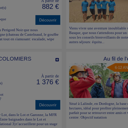
À partir de
882 €
ur(s)
oque
Découvrir
Viens vivre une aventure inoubliable s
 du Perigord Noir que nous
Basque, que nous t'attendons pour un s
ogne (chateau de Castelnaud, le gouffre
sous les conseils bienveillants de notr
at tout en s'amusant: escalade, wipe
autres séjours: équita...
S COLOMIERS
Au fil de 
6-12 A
À partir de
1 376 €
s)
Lot
7
Situé à Lalinde, en Dordogne, la base d
Découvrir
hectares, idéal pour profiter pleinemen
parfait pour se retrouver entre amis et
ur Lot, dans le Lot et Garonne, la MFR
centre: Objectif natation
 Entre baignades dans le Lot et
ational 3) t’accueillent pour un stage