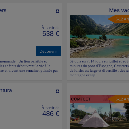
ers
Mes vac
6-12 A
À partir de
538 €
)
Découvrir
normande ! Un lieu paisible et
Séjours en 7, 14 jours en juillet et ao
les enfants découvrent la vie à la
minutes du pont d’Espagne, Cauterets e
erre et vivent une semaine rythmée par
de loisirs est large et diversifié : de
montagne excep...
ntura
COMPLET
6-12 A
À partir de
486 €
)