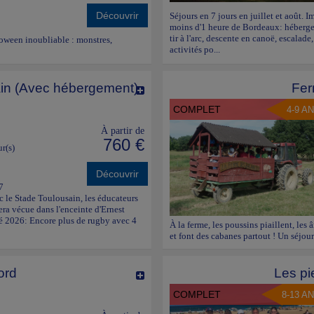
Découvrir
Séjours en 7 jours en juillet et août. 
moins d'1 heure de Bordeaux: hébergeme
tir à l'arc, descente en canoë, escalade
loween inoubliable : monstres,
activités po...
in (Avec hébergement)
Fer
COMPLET
4-9 A
À partir de
760 €
ur(s)
Découvrir
7
c le Stade Toulousain, les éducateurs
ra vécue dans l'enceinte d'Ernest
té 2026: Encore plus de rugby avec 4
À la ferme, les poussins piaillent, les 
et font des cabanes partout ! Un séjour
ord
Les pi
COMPLET
8-13 A