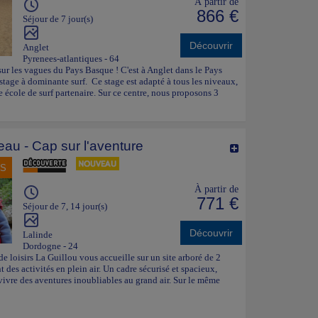
À partir de
866 €
Séjour de 7 jour(s)
Découvrir
Anglet
Pyrenees-atlantiques - 64
ur les vagues du Pays Basque ! C'est à Anglet dans le Pays
tage à dominante surf. Ce stage est adapté à tous les niveaux,
e école de surf partenaire. Sur ce centre, nous proposons 3
l'eau - Cap sur l'aventure
NS
À partir de
771 €
Séjour de 7, 14 jour(s)
Découvrir
Lalinde
Dordogne - 24
e loisirs La Guillou vous accueille sur un site arboré de 2
t des activités en plein air. Un cadre sécurisé et spacieux,
 vivre des aventures inoubliables au grand air. Sur le même