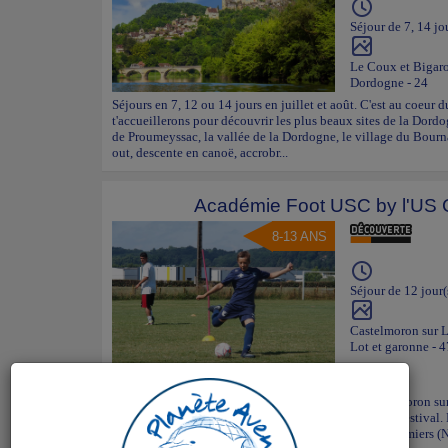
Séjour de 7, 14 jo
Le Coux et Bigar
Dordogne - 24
Séjours en 7, 12 ou 14 jours en juillet et août. C'est au coeur
t'accueillerons pour découvrir les plus beaux sites de la Dord
de Proumeyssac, la vallée de la Dordogne, le village du Bourn
out, descente en canoë, accrobr...
Académie Foot USC by l'U
8-13 ANS
Séjour de 12 jour(
Castelmoron sur 
Lot et garonne - 4
Séjours en 12 jours en juillet et août. Située à Castelmoron s
Vallée du Lot nous accueille dans un cadre familial et estival.
entrainements de football, les éducateurs de l’US Colomiers (N