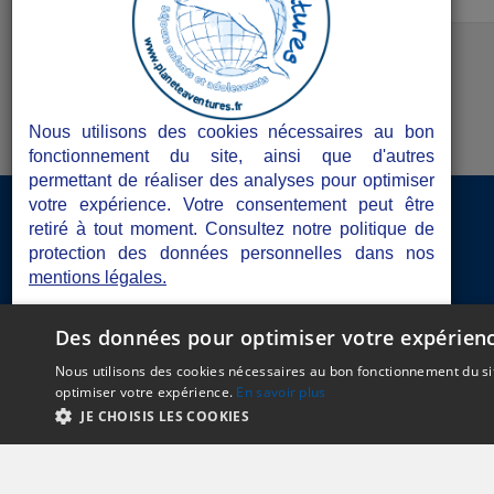
100% foot !
Nous utilisons des cookies nécessaires au bon
fonctionnement du site, ainsi que d'autres
permettant de réaliser des analyses pour optimiser
votre expérience. Votre consentement peut être
Accès Directeurs de séjours
retiré à tout moment. Consultez notre politique de
protection des données personnelles dans nos
Les atouts de Planète Aventures
mentions légales.
Les documents obligatoires
Je refuse
Je choisis
J'accepte
Des données pour optimiser votre expérien
Blogs de séjours
Nous utilisons des cookies nécessaires au bon fonctionnement du sit
optimiser votre expérience.
En savoir plus
Gerer mes cookies
JE CHOISIS LES COOKIES
C.G.V
Mentions Lé