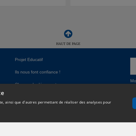
HAUT DE PAGE
Projet Educatif
Ils nous font confiance !
Mo
Classes de découverte
Ch
CA
ce
ba
Recrutement été 2026 animation / direction
Pr
e, ainsi que d'autres permettant de réaliser des analyses pour
gales
Plan du site
Réalisation
Cubiq
- Solution
Vackélys