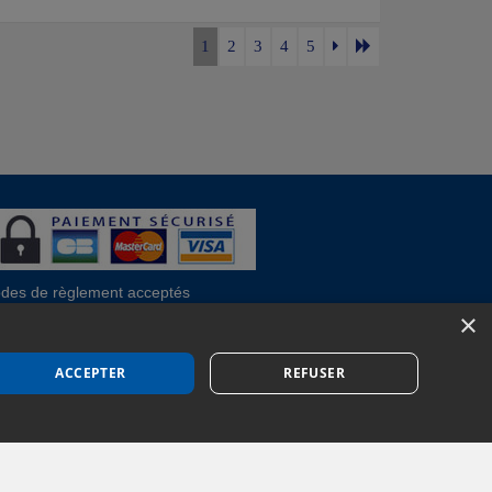
1
2
3
4
5
des de règlement acceptés
èque, Virement, Espèces, Mandats cash, Bons
×
F, Conseil général, Chèques vacances, Carte
ncaire, Prise en charge reçu sans règlement,
élèvement
ACCEPTER
REFUSER
Espace Professionnels
Nous contacter