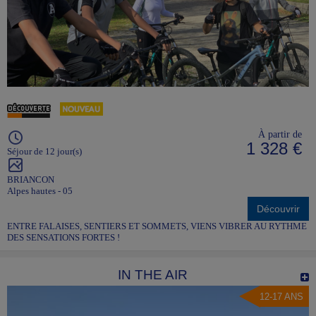
À partir de
1 328 €
Séjour de 12 jour(s)
BRIANCON
Alpes hautes - 05
Découvrir
ENTRE FALAISES, SENTIERS ET SOMMETS, VIENS VIBRER AU RYTHME
DES SENSATIONS FORTES !
IN THE AIR
12-17 ANS