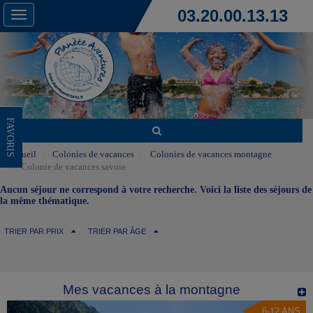
03.20.00.13.13
Toggle
navigation
FAVORIS
Accueil
Colonies de vacances
Colonies de vacances montagne
Colonie de vacances savoie
Aucun séjour ne correspond à votre recherche. Voici la liste des séjours de
la même thématique.
TRIER PAR PRIX
TRIER PAR ÂGE
Mes vacances à la montagne
6-12 ANS