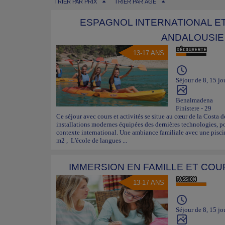
TRIER PAR PRIX
TRIER PAR ÂGE
ESPAGNOL INTERNATIONAL E
ANDALOUSIE
13-17 ANS
Séjour de 8, 15 jo
Benalmadena
Finistere - 29
Ce séjour avec cours et activités se situe au cœur de la Costa de
installations modernes équipées des dernières technologies, p
contexte international. Une ambiance familiale avec une piscin
m2 , L'école de langues ...
IMMERSION EN FAMILLE ET COU
13-17 ANS
Séjour de 8, 15 jo