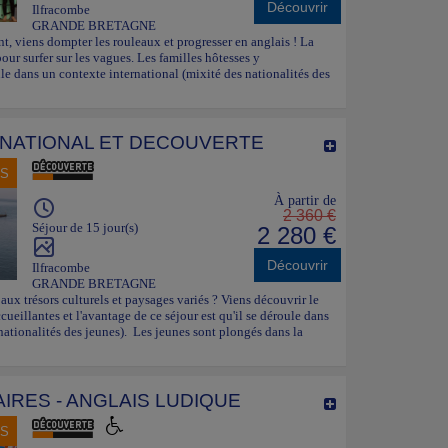
Découvrir
Ilfracombe
GRANDE BRETAGNE
nt, viens dompter les rouleaux et progresser en anglais ! La
our surfer sur les vagues. Les familles hôtesses y
ule dans un contexte international (mixité des nationalités des
RNATIONAL ET DECOUVERTE
NS
À partir de
2 360 €
Séjour de 15 jour(s)
2 280 €
Découvrir
Ilfracombe
GRANDE BRETAGNE
aux trésors culturels et paysages variés ? Viens découvrir le
ueillantes et l'avantage de ce séjour est qu'il se déroule dans
nationalités des jeunes). Les jeunes sont plongés dans la
IRES - ANGLAIS LUDIQUE
NS