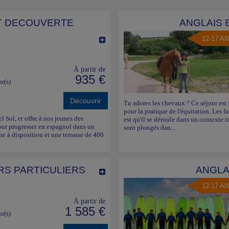
T DECOUVERTE
ANGLAIS 
12-17 A
À partir de
935 €
ur(s)
Découvrir
Tu adores les chevaux ? Ce séjour est 
pour la pratique de l'équitation. Les f
l Sol, et offre à nos jeunes des
est qu'il se déroule dans un contexte i
our progresser en espagnol dans un
sont plongés dan...
e à disposition et une terrasse de 400
RS PARTICULIERS
ANGLA
12-17 A
À partir de
1 585 €
ur(s)