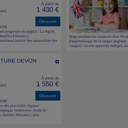
À partir de
1 430 €
ur(s)
Découvrir
AGNE
ant progresser en anglais ! La région
 familles hôtesses y
Stage pendant les vacances chez Viva
ernational (mixité des nationalités des
d'apprentissage de la langue anglaise.
l'anglais via une approche ludique, d
NTURE DEVON
À partir de
1 550 €
ur(s)
Découvrir
AGNE
e des plus belles régions
t campagne verdoyante. Avide de
es familles hôtesses y sont