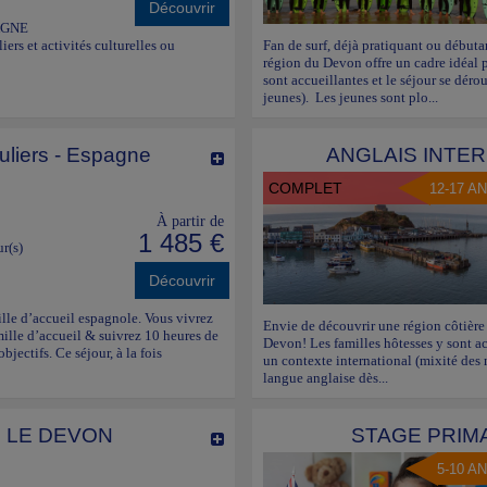
Découvrir
AGNE
ers et activités culturelles ou
Fan de surf, déjà pratiquant ou débuta
région du Devon offre un cadre idéal p
sont accueillantes et le séjour se déro
jeunes). Les jeunes sont plo...
culiers - Espagne
ANGLAIS INTE
COMPLET
12-17 A
À partir de
1 485 €
ur(s)
Découvrir
lle d’accueil espagnole. Vous vivrez
Envie de découvrir une région côtière 
mille d’accueil & suivrez 10 heures de
Devon! Les familles hôtesses y sont acc
bjectifs. Ce séjour, à la fois
un contexte international (mixité des 
langue anglaise dès...
S LE DEVON
STAGE PRIMA
5-10 A