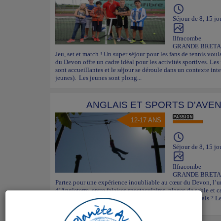
Séjour de 8, 15 jo
Ilfracombe
GRANDE BRET
Jeu, set et match ! Un super séjour pour les fans de tennis voul
du Devon offre un cadre idéal pour les activités sportives. Les
sont accueillantes et le séjour se déroule dans un contexte int
jeunes). Les jeunes sont plong...
ANGLAIS ET SPORTS D'AVE
12-17 ANS
Séjour de 8, 15 jo
Ilfracombe
GRANDE BRET
Partez pour une expérience inoubliable au cœur du Devon, l’un
d’Angleterre, entre falaises spectaculaires, plages de sable e
sensations fortes, tu veux t'amuser et progresser en anglais ? L
accueillantes et le séjour se déroule dans un c...