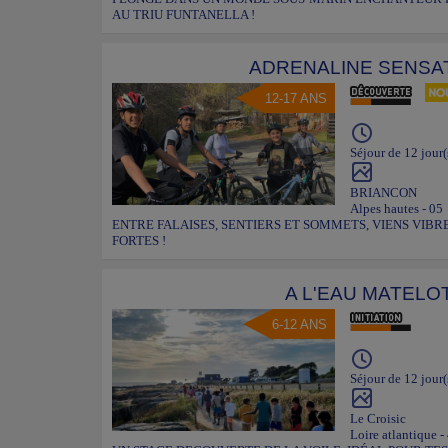
AU TRIU FUNTANELLA !
ADRENALINE SENSA
12-17 ANS
Séjour de 12 jour(
BRIANCON
Alpes hautes - 05
ENTRE FALAISES, SENTIERS ET SOMMETS, VIENS VIB
FORTES !
A L'EAU MATELO
6-12 ANS
Séjour de 12 jour(
Le Croisic
Loire atlantique -