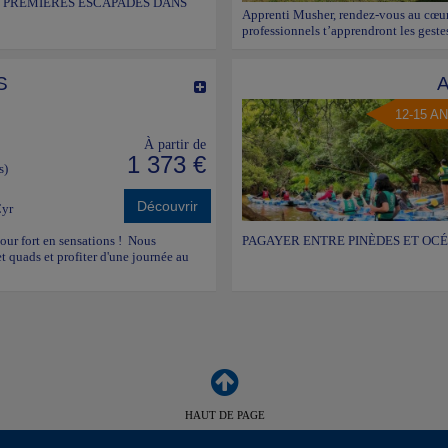
S PREMIERES ESCAPADES DANS
Apprenti Musher, rendez-vous au cœur
professionnels t’apprendront les geste
S
12-15 A
À partir de
1 373 €
s)
Découvrir
Cyr
jour fort en sensations ! Nous
PAGAYER ENTRE PINÈDES ET OCÉA
 quads et profiter d'une journée au
HAUT DE PAGE