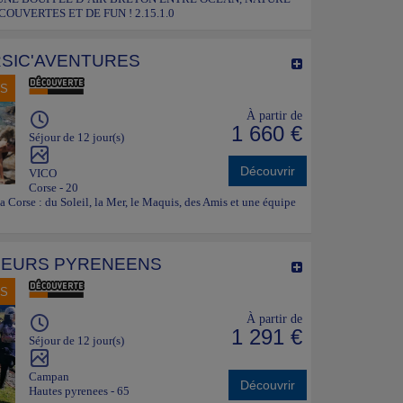
OUVERTES ET DE FUN ! 2.15.1.0
SIC'AVENTURES
NS
À partir de
1 660 €
Séjour de 12 jour(s)
Découvrir
VICO
Corse - 20
la Corse : du Soleil, la Mer, le Maquis, des Amis et une équipe
EURS PYRENEENS
NS
À partir de
1 291 €
Séjour de 12 jour(s)
Campan
Découvrir
Hautes pyrenees - 65