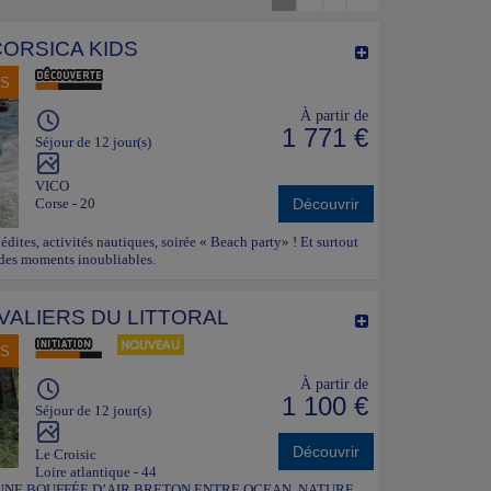
CORSICA KIDS
NS
À partir de
1 771 €
Séjour de 12 jour(s)
VICO
Corse - 20
Découvrir
nédites, activités nautiques, soirée « Beach party» ! Et surtout
 des moments inoubliables.
AVALIERS DU LITTORAL
NS
À partir de
1 100 €
Séjour de 12 jour(s)
Découvrir
Le Croisic
Loire atlantique - 44
t août. UNE BOUFFÉE D’AIR BRETON ENTRE OCEAN, NATURE