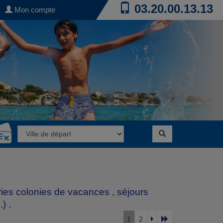
03.20.00.13.13
Mon compte
ries
colonies de vacances
,
séjours
.)
.
1
2