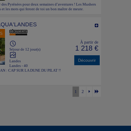
 des Pyrénées pour deux semaines d’aventures ! Les Mushers
s et les mots qui feront de toi un bon maître de meute.
AQUA'LANDES
NS
À partir de
1 218 €
Séjour de 12 jour(s)
Découvrir
Landes
Landes - 40
N : CAP SUR LA DUNE DU PILAT !!
1
2