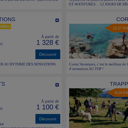
ET AVENTURES… 12 JOURS DE DÉC
TIONS
COR
12-17 A
À partir de
1 328 €
s)
Découvrir
RER AU RYTHME DES SENSATIONS
Corsic'Aventures, c’est le meilleur de 
d’animation AU TOP !
TS
TRAPP
8-14 A
À partir de
1 100 €
s)
Découvrir
 44