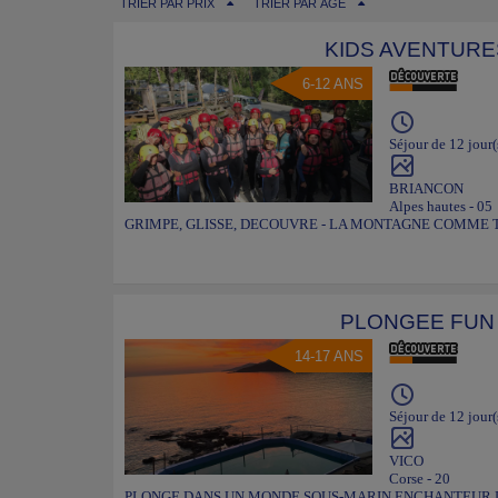
TRIER PAR PRIX
TRIER PAR ÂGE
KIDS AVENTURE
6-12 ANS
Séjour de 12 jour(
BRIANCON
Alpes hautes - 05
GRIMPE, GLISSE, DECOUVRE - LA MONTAGNE COMME 
PLONGEE FUN
14-17 ANS
Séjour de 12 jour(
VICO
Corse - 20
PLONGE DANS UN MONDE SOUS-MARIN ENCHANTEUR DE