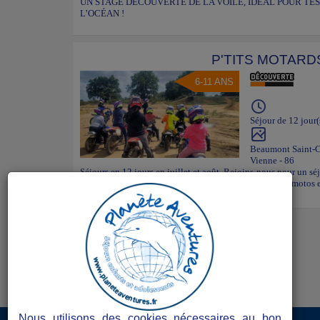
UN STAGE DECOUVERTE DE LA VOILE, IDÉAL POUR TE
L’OCÉAN !
P'TITS MOTARD
6-11 ANS
Séjour de 12 jour(
Beaumont Saint-
Vienne - 86
Séjours en 12 jours en juillet et août. Rejoins-nous pour un sé
t'emmenons dans la Vienne où tu pourras conduire nos motos et
Futuroscope ! 2.15.1.0
Nous utilisons des cookies nécessaires au bon