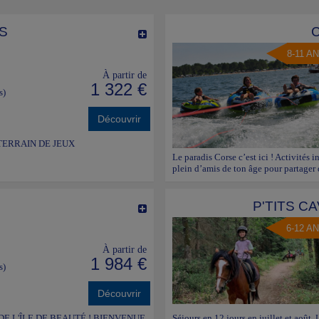
S
8-11 A
À partir de
1 322 €
s)
Découvrir
TERRAIN DE JEUX
Le paradis Corse c’est ici ! Activités i
plein d’amis de ton âge pour partager
P'TITS C
6-12 A
À partir de
1 984 €
s)
Découvrir
 L'ÎLE DE BEAUTÉ ! BIENVENUE
Séjours en 12 jours en juillet e