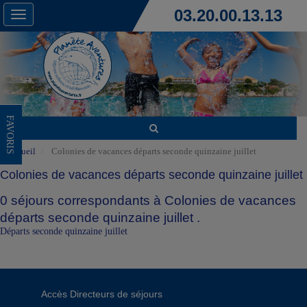
03.20.00.13.13
Toggle
navigation
FAVORIS
Accueil
Colonies de vacances départs seconde quinzaine juillet
Colonies de vacances départs seconde quinzaine juillet
0 séjours correspondants à Colonies de vacances
départs seconde quinzaine juillet .
Départs seconde quinzaine juillet
Accès Directeurs de séjours