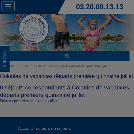
03.20.00.13.13
Toggle
navigation
FAVORIS
Accueil
Colonies de vacances départs première quinzaine juillet
Colonies de vacances départs première quinzaine juillet
0 séjours correspondants à Colonies de vacances
départs première quinzaine juillet .
Départs première quinzaine juillet
Accès Directeurs de séjours