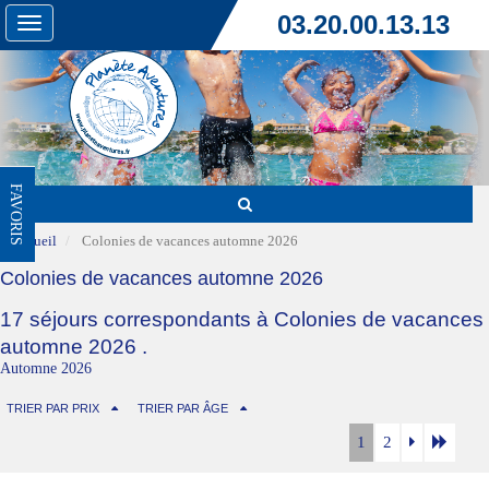
03.20.00.13.13
Toggle
navigation
FAVORIS
Accueil
Colonies de vacances automne 2026
Colonies de vacances automne 2026
17 séjours correspondants à Colonies de vacances
automne 2026 .
Automne 2026
TRIER PAR PRIX
TRIER PAR ÂGE
1
2