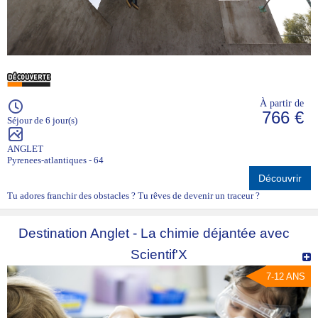
À partir de
766 €
Séjour de 6 jour(s)
ANGLET
Pyrenees-atlantiques - 64
Découvrir
Tu adores franchir des obstacles ? Tu rêves de devenir un traceur ?
Destination Anglet - La chimie déjantée avec
Scientif'X
7-12 ANS