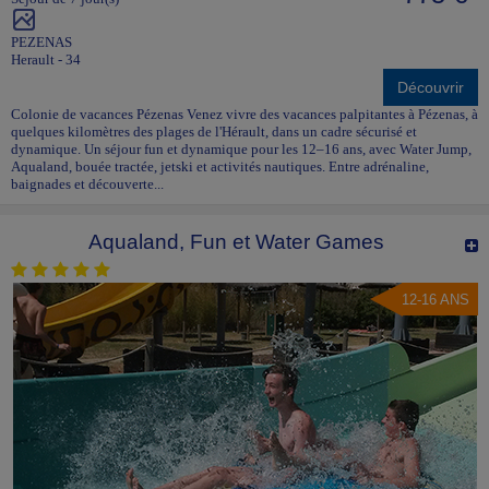
PEZENAS
Herault - 34
Découvrir
Colonie de vacances Pézenas Venez vivre des vacances palpitantes à Pézenas, à
quelques kilomètres des plages de l'Hérault, dans un cadre sécurisé et
dynamique. Un séjour fun et dynamique pour les 12–16 ans, avec Water Jump,
Aqualand, bouée tractée, jetski et activités nautiques. Entre adrénaline,
baignades et découverte...
Aqualand, Fun et Water Games
12-16 ANS