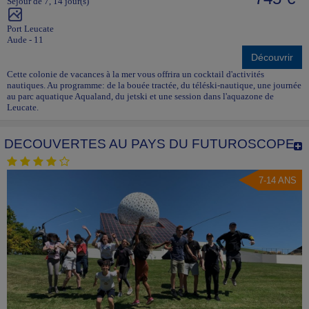
Séjour de 7, 14 jour(s)
Port Leucate
Aude - 11
Découvrir
Cette colonie de vacances à la mer vous offrira un cocktail d'activités
nautiques. Au programme: de la bouée tractée, du téléski-nautique, une journée
au parc aquatique Aqualand, du jetski et une session dans l'aquazone de
Leucate.
DECOUVERTES AU PAYS DU FUTUROSCOPE
7-14 ANS