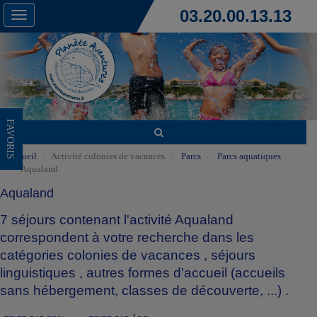
03.20.00.13.13
Toggle
navigation
FAVORIS
Accueil
Activité colonies de vacances
Parcs
Parcs aquatiques
Aqualand
Aqualand
7 séjours contenant l'activité Aqualand
correspondent à votre recherche dans les
catégories
colonies de vacances
,
séjours
linguistiques
,
autres formes d'accueil (accueils
sans hébergement, classes de découverte, ...)
.