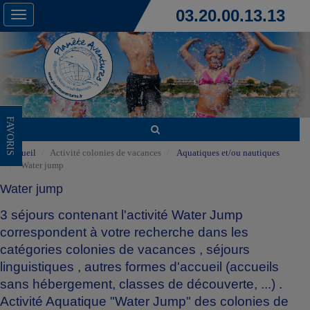
03.20.00.13.13
Toggle
navigation
FAVORIS
Accueil
Activité colonies de vacances
Aquatiques et/ou nautiques
Water jump
Water jump
3 séjours contenant l'activité Water Jump
correspondent à votre recherche dans les
catégories
colonies de vacances
,
séjours
linguistiques
,
autres formes d'accueil (accueils
sans hébergement, classes de découverte, ...)
.
Activité Aquatique "Water Jump" des colonies de