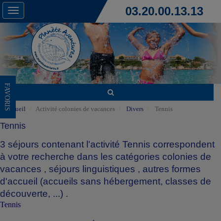
03.20.00.13.13
Toggle
navigation
FAVORIS
Accueil
Activité colonies de vacances
Divers
Tennis
Tennis
3 séjours contenant l'activité Tennis correspondent
à votre recherche dans les catégories
colonies de
vacances
,
séjours linguistiques
,
autres formes
d'accueil (accueils sans hébergement, classes de
découverte, ...)
.
Tennis