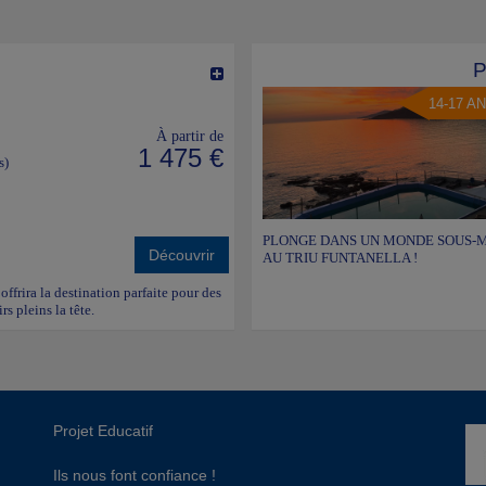
14-17 A
À partir de
1 475 €
s)
PLONGE DANS UN MONDE SOUS-M
Découvrir
AU TRIU FUNTANELLA !
ffrira la destination parfaite pour des
s pleins la tête.
Projet Educatif
Ils nous font confiance !