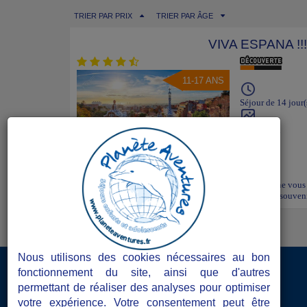
TRIER PAR PRIX
TRIER PAR ÂGE
VIVA ESPANA !!!
11-17 ANS
Séjour de 14 jour(
CALELLA
FRANCE
Envie de s'évader avec un séjour à l'étranger ? L'Espagne vous o
vacances dépaysantes qui vous feront revenir avec des souvenir
Nous utilisons des cookies nécessaires au bon
Accès Directeurs de séjours
fonctionnement du site, ainsi que d'autres
permettant de réaliser des analyses pour optimiser
Les atouts de Planète Aventures
votre expérience. Votre consentement peut être