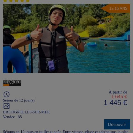
12-15 ANS
À partir de
1 645 €
Séjour de 12 jour(s)
1 445 €
BRÉTIGNOLLES-SUR-MER
Vendee - 85
Découvrir
Séjours en 12 jours en juillet et août. Entre vitesse, glisse et adrénaline, la côte