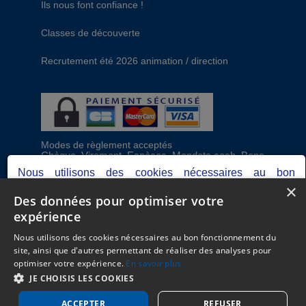
Ils nous font confiance !
Classes de découverte
Recrutement été 2026 animation / direction
Modes de règlement acceptés
Chèque, Virement, Espèces, Mandats cash, Bons
CAF, Conseil général, Chèques vacances, Carte
Nous utilisons des cookies nécessaires au bon
bancaire, Prise en charge reçu sans règlement,
×
fonctionnement du site, ainsi que d'autres permettant de
Prélèvement
Des données pour optimiser votre
réaliser des analyses pour optimiser votre expérience.
expérience
Votre consentement peut être retiré à tout moment.
C.G.V
Consultez notre politique de protection des données
Nous utilisons des cookies nécessaires au bon fonctionnement du
Mentions Légales
personnelles dans nos
mentions légales.
site, ainsi que d'autres permettant de réaliser des analyses pour
Plan du site
optimiser votre expérience.
En savoir plus
Espace Professionnels
Je refuse
Je choisis
J'accepte
JE CHOISIS LES COOKIES
Nous contacter
ACCEPTER
REFUSER
Réalisation
Cubiq
- Solution
Vackélys