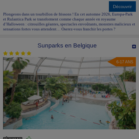
Découvrir
Plongeons dans un tourbillon de frissons ! En cet automne 2026, Europa-Park
et Rulantica Park se transforment comme chaque année en royaume
d’Halloween : citrouilles géantes, spectacles envoûtants, monstres malicieux et
sensations fortes vous attendent… Oserez-vous franchir les portes ?
Sunparks en Belgique
6-17 ANS