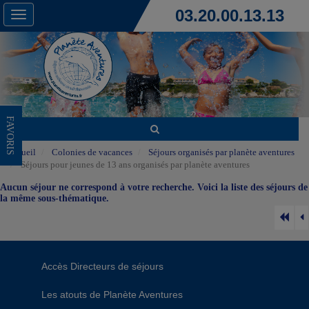
03.20.00.13.13
Toggle
navigation
FAVORIS
Accueil
Colonies de vacances
Séjours organisés par planète aventures
Séjours pour jeunes de 13 ans organisés par planète aventures
Aucun séjour ne correspond à votre recherche. Voici la liste des séjours de
la même sous-thématique.
Accès Directeurs de séjours
Les atouts de Planète Aventures