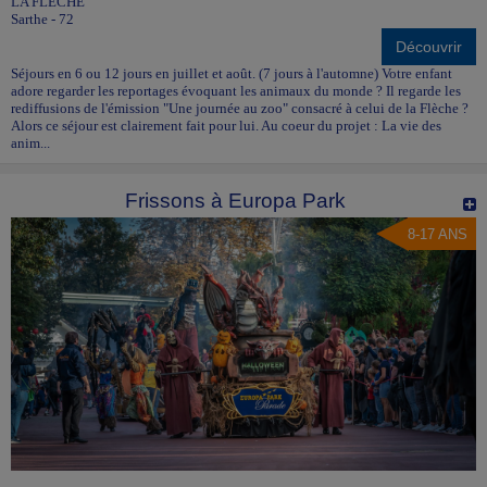
LA FLECHE
Sarthe - 72
Découvrir
Séjours en 6 ou 12 jours en juillet et août. (7 jours à l'automne) Votre enfant
adore regarder les reportages évoquant les animaux du monde ? Il regarde les
rediffusions de l'émission "Une journée au zoo" consacré à celui de la Flèche ?
Alors ce séjour est clairement fait pour lui. Au coeur du projet : La vie des
anim...
Frissons à Europa Park
8-17 ANS