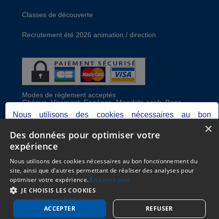
Classes de découverte
Recrutement été 2026 animation / direction
Modes de règlement acceptés
Chèque, Virement, Espèces, Mandats cash, Bons
CAF, Conseil général, Chèques vacances, Carte
Nous utilisons des cookies nécessaires au bon
bancaire, Prise en charge reçu sans règlement,
×
fonctionnement du site, ainsi que d'autres permettant de
Prélèvement
Des données pour optimiser votre
réaliser des analyses pour optimiser votre expérience.
expérience
Votre consentement peut être retiré à tout moment.
C.G.V
Consultez notre politique de protection des données
Nous utilisons des cookies nécessaires au bon fonctionnement du
Mentions Légales
personnelles dans nos
mentions légales.
site, ainsi que d'autres permettant de réaliser des analyses pour
Plan du site
optimiser votre expérience.
En savoir plus
Espace Professionnels
Je refuse
Je choisis
J'accepte
JE CHOISIS LES COOKIES
Nous contacter
ACCEPTER
REFUSER
Réalisation
Cubiq
- Solution
Vackélys
Gerer mes cookies