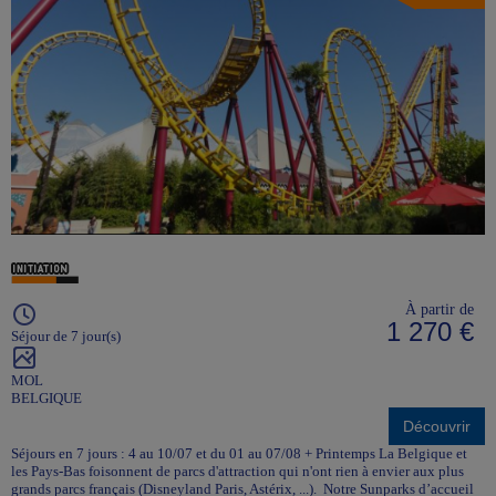
À partir de
1 270 €
Séjour de 7 jour(s)
MOL
BELGIQUE
Découvrir
Séjours en 7 jours : 4 au 10/07 et du 01 au 07/08 + Printemps La Belgique et
les Pays-Bas foisonnent de parcs d'attraction qui n'ont rien à envier aux plus
grands parcs français (Disneyland Paris, Astérix, ...). Notre Sunparks d’accueil