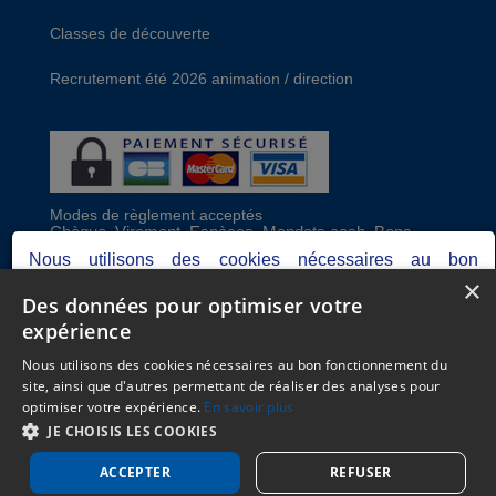
Classes de découverte
Recrutement été 2026 animation / direction
Modes de règlement acceptés
Chèque, Virement, Espèces, Mandats cash, Bons
CAF, Conseil général, Chèques vacances, Carte
Nous utilisons des cookies nécessaires au bon
bancaire, Prise en charge reçu sans règlement,
×
fonctionnement du site, ainsi que d'autres permettant de
Prélèvement
Des données pour optimiser votre
réaliser des analyses pour optimiser votre expérience.
expérience
Votre consentement peut être retiré à tout moment.
C.G.V
Consultez notre politique de protection des données
Nous utilisons des cookies nécessaires au bon fonctionnement du
Mentions Légales
personnelles dans nos
mentions légales.
site, ainsi que d'autres permettant de réaliser des analyses pour
Plan du site
optimiser votre expérience.
En savoir plus
Espace Professionnels
Je refuse
Je choisis
J'accepte
JE CHOISIS LES COOKIES
Nous contacter
ACCEPTER
REFUSER
Réalisation
Cubiq
- Solution
Vackélys
Gerer mes cookies