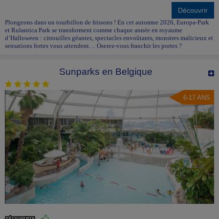
Découvrir
Plongeons dans un tourbillon de frissons ! En cet automne 2026, Europa-Park
et Rulantica Park se transforment comme chaque année en royaume
d’Halloween : citrouilles géantes, spectacles envoûtants, monstres malicieux et
sensations fortes vous attendent… Oserez-vous franchir les portes ?
Sunparks en Belgique
6-17 ANS