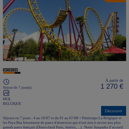
À partir de
1 270 €
Séjour de 7 jour(s)
MOL
BELGIQUE
Découvrir
Séjours en 7 jours : 4 au 10/07 et du 01 au 07/08 + Printemps La Belgique et
les Pays-Bas foisonnent de parcs d'attraction qui n'ont rien à envier aux plus
grands parcs français (Disneyland Paris, Astérix, ...). Notre Sunparks d’accueil