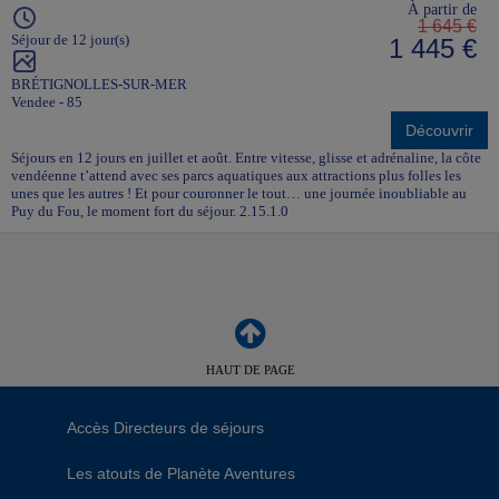
À partir de
1 645 €
Séjour de 12 jour(s)
1 445 €
BRÉTIGNOLLES-SUR-MER
Vendee - 85
Découvrir
Séjours en 12 jours en juillet et août. Entre vitesse, glisse et adrénaline, la côte
vendéenne t’attend avec ses parcs aquatiques aux attractions plus folles les
unes que les autres ! Et pour couronner le tout… une journée inoubliable au
Puy du Fou, le moment fort du séjour. 2.15.1.0
HAUT DE PAGE
Accès Directeurs de séjours
Les atouts de Planète Aventures