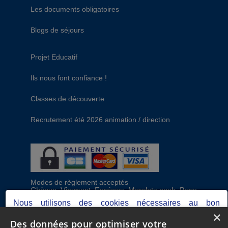
Les documents obligatoires
Blogs de séjours
Projet Educatif
Ils nous font confiance !
Classes de découverte
Recrutement été 2026 animation / direction
Modes de règlement acceptés
Chèque, Virement, Espèces, Mandats cash, Bons
CAF, Conseil général, Chèques vacances, Carte
Nous utilisons des cookies nécessaires au bon
bancaire, Prise en charge reçu sans règlement,
×
fonctionnement du site, ainsi que d'autres permettant de
Prélèvement
Des données pour optimiser votre
réaliser des analyses pour optimiser votre expérience.