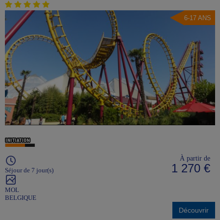
6-17 ANS
À partir de
1 270 €
Séjour de 7 jour(s)
MOL
BELGIQUE
Découvrir