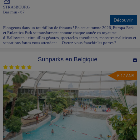
STRASBOURG
Bas rhin - 67
Découvrir
Plongeons dans un tourbillon de frissons ! En cet automne 2026, Europa-Park
et Rulantica Park se transforment comme chaque année en royaume
d’Halloween : citrouilles géantes, spectacles envoûtants, monstres malicieux et
sensations fortes vous attendent… Oserez-vous franchir les portes ?
Sunparks en Belgique
6-17 ANS